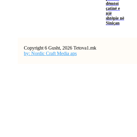
dëmtoi
çatinë e
një
shtëpie në
Siniçan
Copyright 6 Gusht, 2026 Tetova1.mk
by: Nordic Craft Media aps