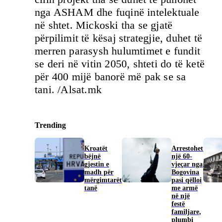
nga ASHAM dhe fuqinë intelektuale
në shtet. Mickoski tha se gjatë
përpilimit të kësaj strategjie, duhet të
merren parasysh hulumtimet e fundit
se deri në vitin 2050, shteti do të ketë
për 400 mijë banorë më pak se sa
tani. /Alsat.mk
Trending
Kroatët
Arrestohet
bëjnë
një 60-
gjestin e
vjeçar nga
madh për
Bogovina
mërgimtarët
pasi qëlloi
tanë
me armë
në një
festë
familjare,
plumbi