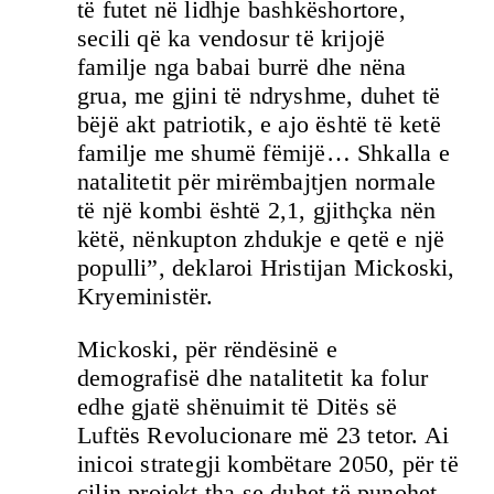
të futet në lidhje bashkëshortore,
secili që ka vendosur të krijojë
familje nga babai burrë dhe nëna
grua, me gjini të ndryshme, duhet të
bëjë akt patriotik, e ajo është të ketë
familje me shumë fëmijë… Shkalla e
natalitetit për mirëmbajtjen normale
të një kombi është 2,1, gjithçka nën
këtë, nënkupton zhdukje e qetë e një
populli”, deklaroi Hristijan Mickoski,
Kryeministër.
Mickoski, për rëndësinë e
demografisë dhe natalitetit ka folur
edhe gjatë shënuimit të Ditës së
Luftës Revolucionare më 23 tetor. Ai
inicoi strategji kombëtare 2050, për të
cilin projekt tha se duhet të punohet