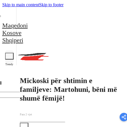
Skip to main content
Skip to footer
Maqedoni
Kosove
Shqiperi
Trendy
Mickoski për shtimin e
l
familjeve: Martohuni, bëni më
shumë fëmijë!
Para 2 vjet