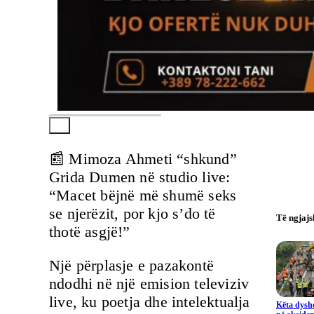
📰 Mimoza Ahmeti “shkund”
Grida Dumen në studio live:
“Macet bëjnë më shumë seks
se njerëzit, por kjo s’do të
Të ngjaj
thotë asgjë!”
Një përplasje e pazakontë
ndodhi në një emision televiziv
live, ku poetja dhe intelektualja
Këta dysho