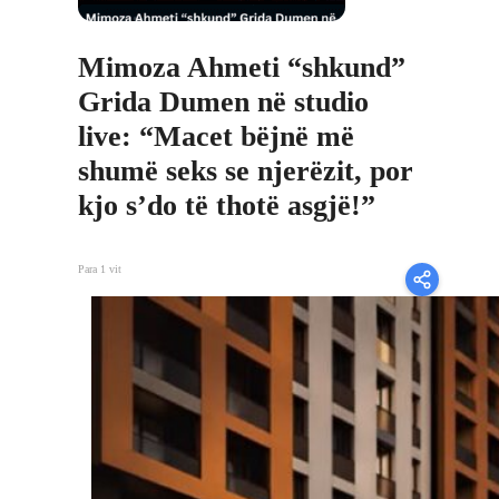
Mimoza Ahmeti “shkund”
Grida Dumen në studio
live: “Macet bëjnë më
shumë seks se njerëzit, por
kjo s’do të thotë asgjë!”
Para 1 vit