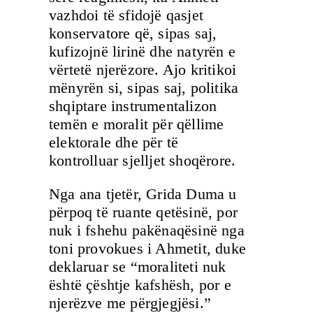
vazhdoi të sfidojë qasjet
konservatore që, sipas saj,
kufizojnë lirinë dhe natyrën e
vërtetë njerëzore. Ajo kritikoi
mënyrën si, sipas saj, politika
shqiptare instrumentalizon
temën e moralit për qëllime
elektorale dhe për të
kontrolluar sjelljet shoqërore.
Nga ana tjetër, Grida Duma u
përpoq të ruante qetësinë, por
nuk i fshehu pakënaqësinë nga
toni provokues i Ahmetit, duke
deklaruar se “moraliteti nuk
është çështje kafshësh, por e
njerëzve me përgjegjësi.”