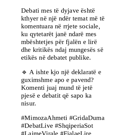
Debati mes të dyjave është
kthyer në një ndër temat më të
komentuara në rrjete sociale,
ku qytetarët janë ndarë mes
mbështetjes për fjalën e lirë
dhe kritikës ndaj mungesës së
etikës në debatet publike.
🔹 A ishte kjo një deklaratë e
guximshme apo e pavend?
Komenti juaj mund të jetë
pjesë e debatit që sapo ka
nisur.
#MimozaAhmeti #GridaDuma
#DebatLive #ShqiperiaSot
#LajmeVirale #FjalaeLire