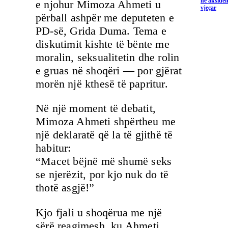
në aksiden
e njohur Mimoza Ahmeti u
vjeçar
përball ashpër me deputeten e
PD-së, Grida Duma. Tema e
diskutimit kishte të bënte me
moralin, seksualitetin dhe rolin
e gruas në shoqëri — por gjërat
morën një kthesë të papritur.
Në një moment të debatit,
Mimoza Ahmeti shpërtheu me
një deklaratë që la të gjithë të
habitur:
“Macet bëjnë më shumë seks
se njerëzit, por kjo nuk do të
thotë asgjë!”
Kjo fjali u shoqërua me një
sërë reagimesh, ku Ahmeti