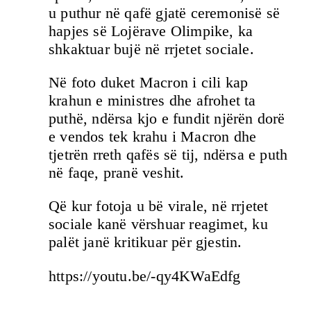
u puthur në qafë gjatë ceremonisë së
hapjes së Lojërave Olimpike, ka
shkaktuar bujë në rrjetet sociale.
Në foto duket Macron i cili kap
krahun e ministres dhe afrohet ta
puthë, ndërsa kjo e fundit njërën dorë
e vendos tek krahu i Macron dhe
tjetrën rreth qafës së tij, ndërsa e puth
në faqe, pranë veshit.
Që kur fotoja u bë virale, në rrjetet
sociale kanë vërshuar reagimet, ku
palët janë kritikuar për gjestin.
https://youtu.be/-qy4KWaEdfg