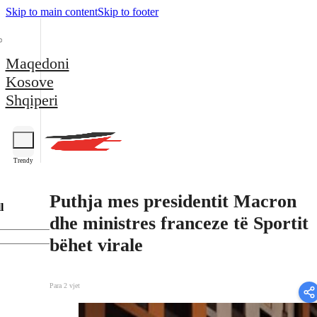
Skip to main content
Skip to footer
Maqedoni
Kosove
Shqiperi
Trendy
Puthja mes presidentit Macron
l
dhe ministres franceze të Sportit
bëhet virale
Para 2 vjet