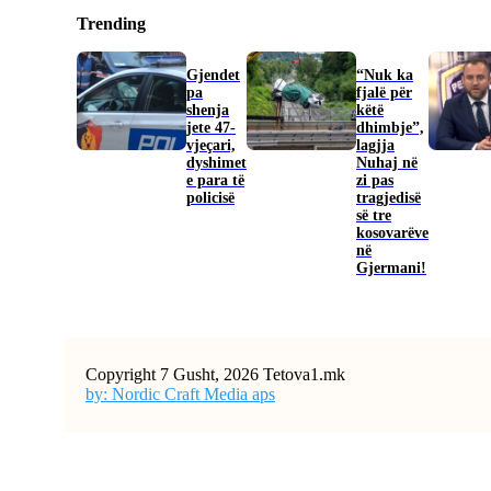
Trending
Gjendet
“Nuk ka
pa
fjalë për
shenja
këtë
jete 47-
dhimbje”,
vjeçari,
lagjja
dyshimet
Nuhaj në
e para të
zi pas
policisë
tragjedisë
së tre
kosovarëve
në
Gjermani!
Copyright 7 Gusht, 2026 Tetova1.mk
by: Nordic Craft Media aps