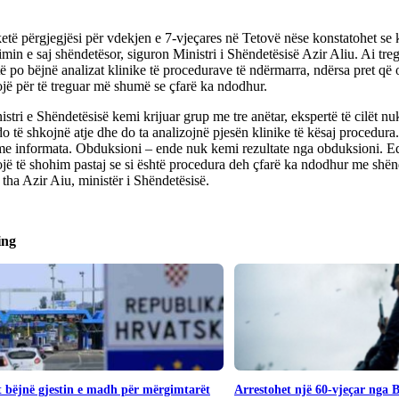
etë përgjegjësi për vdekjen e 7-vjeçares në Tetovë nëse konstatohet se 
timin e saj shëndetësor, siguron Ministri i Shëndetësisë Azir Aliu. Ai tre
ë po bëjnë analizat klinike të procedurave të ndërmarra, ndërsa pret që 
jë për të treguar më shumë se çfarë ka ndodhur.
istri e Shëndetësisë kemi krijuar grup me tre anëtar, ekspertë të cilët nu
do të shkojnë atje dhe do ta analizojnë pjesën klinike të kësaj procedura.
me informata. Obduksioni – ende nuk kemi rezultate nga obduksioni. Ed
ë të shohim pastaj se si është procedura deh çfarë ka ndodhur me shën
 tha Azir Aiu, ministër i Shëndetësisë.
ing
 bëjnë gjestin e madh për mërgimtarët
Arrestohet një 60-vjeçar nga 