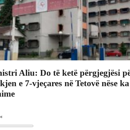
istri Aliu: Do të ketë përgjegjësi p
kjen e 7-vjeçares në Tetovë nëse k
hime
aj