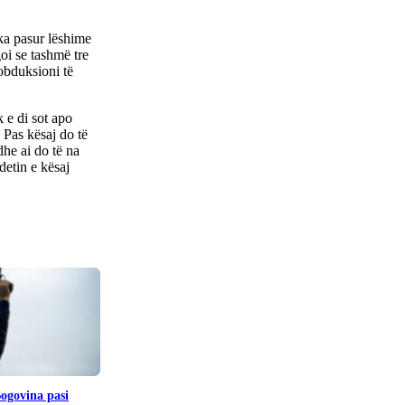
ka pasur lëshime
goi se tashmë tre
obduksioni të
k e di sot apo
 Pas kësaj do të
he ai do të na
detin e kësaj
Bogovina pasi