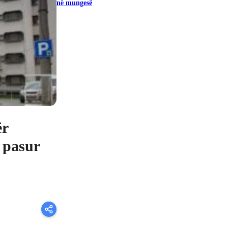
në mungesë
ër
a pasur