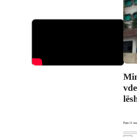
Min
vde
lës
Para 11 mu