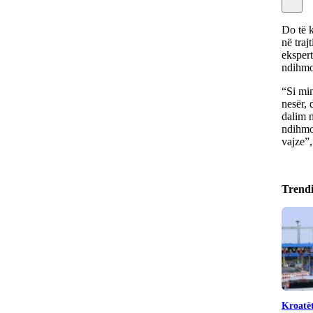
Do të k
në traj
ekspert
ndihmo
“Si min
nesër, 
dalim 
ndihmoj
vajze”,
Trend
Kroatët