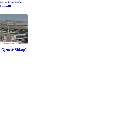
miljare, plumbi
 Siniçan
te Gjenevë-Shkup”