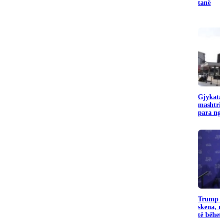
tanë
Gjykata
mashtr
para ng
Trump k
skena, 
të bëhet