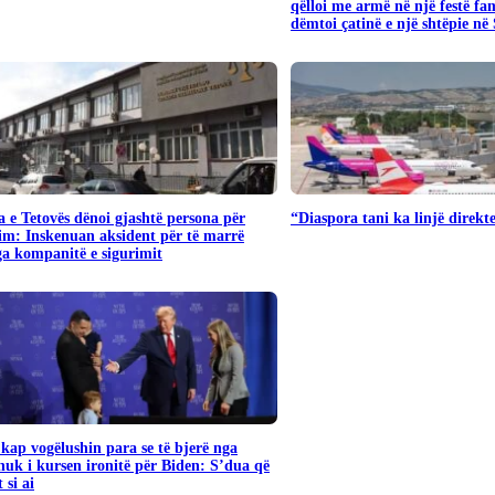
qëlloi me armë në një festë fa
dëmtoi çatinë e një shtëpie në
 e Tetovës dënoi gjashtë persona për
“Diaspora tani ka linjë direk
im: Inskenuan aksident për të marrë
a kompanitë e sigurimit
ap vogëlushin para se të bjerë nga
nuk i kursen ironitë për Biden: S’dua që
 si ai