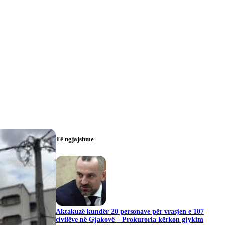
Të ngjajshme
Aktakuzë kundër 20 personave për vrasjen e 107
civilëve në Gjakovë – Prokuroria kërkon gjykim