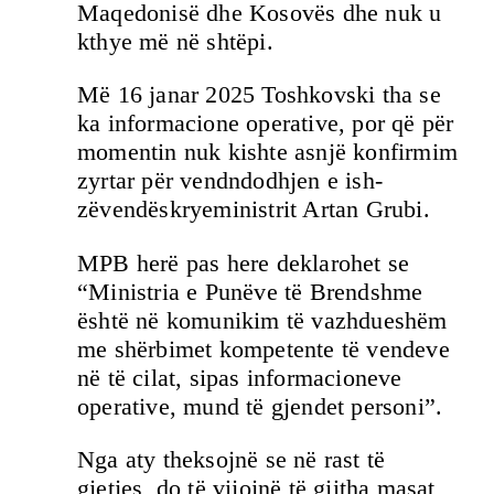
Maqedonisë dhe Kosovës dhe nuk u
kthye më në shtëpi.
Më 16 janar 2025 Toshkovski tha se
ka informacione operative, por që për
momentin nuk kishte asnjë konfirmim
zyrtar për vendndodhjen e ish-
zëvendëskryeministrit Artan Grubi.
MPB herë pas here deklarohet se
“Ministria e Punëve të Brendshme
është në komunikim të vazhdueshëm
me shërbimet kompetente të vendeve
në të cilat, sipas informacioneve
operative, mund të gjendet personi”.
Nga aty theksojnë se në rast të
gjetjes, do të vijojnë të gjitha masat