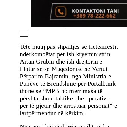
Tetë muaj pas shpalljes së fletëarrestit
ndërkombëtar për ish kryeministrin
Artan Grubin dhe ish drejtorin e
Llotarisë së Maqedonisë së Veriut
Përparim Bajramin, nga Ministria e
Punëve të Brendshme për Portalb.mk
thonë se “MPB po merr masa të
përshtatshme taktike dhe operative
për të gjetur dhe arrestuar personat” e
lartpërmendur në kërkim.
Nga aty i bëjnë thirrje secilit që ka