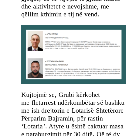
dhe aktivitetet e nevojshme, me
qëllim kthimin e tij në vend.
Kujtojmë se, Grubi kërkohet
me fletarrest ndërkombëtar së bashku
me ish drejtorin e Lotarisë Shtetërore
Përparim Bajramin, për rastin
‘Lotaria’. Atyre u është caktuar masa
e paraburgimit për 30 ditë. Që të dy