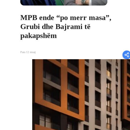
MPB ende “po merr masa”,
Grubi dhe Bajrami të
pakapshëm
Para 12 muaj