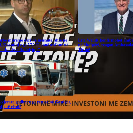
Serbe mbrëmë deri në mesnatë ishte në
Eric Wendt konfirmohet amba
, Krasniqi nga VV: U kanë ardhur në
në Shqipëri, reagon Ambasad
“shokët e Radoiçiqit”
Tiranë
-vjeçare goditet nga vetura në Gostivar,
dje të rëndë