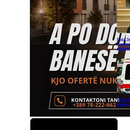
​Lista 
Kuvend
ndihmë 
Vajza 8
në gjen