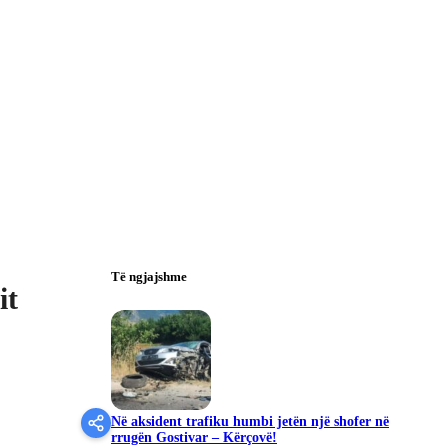
Të ngjajshme
it
Në aksident trafiku humbi jetën një shofer në
rrugën Gostivar – Kërçovë!