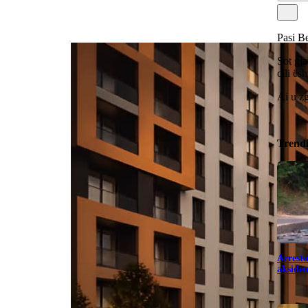
Pasi Be
Sot gja
cili ës
Ai u z
Trend
Arresto
aksiden