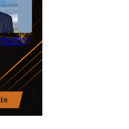
sador i SHBA-së
a Amerikane në