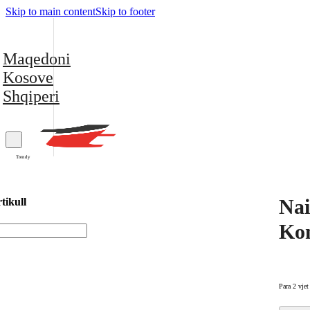
Skip to main content
Skip to footer
Maqedoni
Kosove
Shqiperi
Trendy
Nai
tikull
Kom
Para 2 vjet