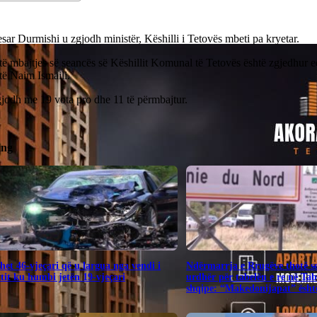
sar Durmishi u zgjodh ministër, Këshilli i Tetovës mbeti pa kryetar.
të mbajtjes së seancës së Këshillit Komunal të Tetovës është zgjedhur edh
htë Naim Ismaili.
gjodh me 19 vota pro dhe 11 të përmbajtur.
ing
het 46-vjeçari që u largua nga vendi i
Ndërmarrja e Rrugëve thotë s
tit ku humbi jetën 19-vjeçari
urdhër për tabelën e re në Ta
shqipe: “Makedonijapat” është