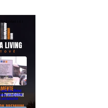
e krytari i ri i
e nuk ka dhënë
banoc pa gjuhën
 përgjegjëse