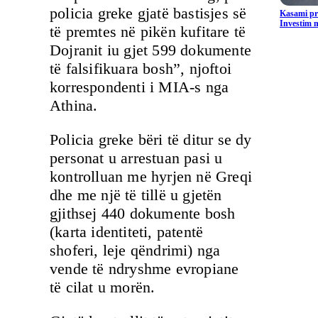
policia greke gjatë bastisjes së
Kasami pr
Investim m
të premtes në pikën kufitare të
Dojranit iu gjet 599 dokumente
të falsifikuara bosh”, njoftoi
korrespondenti i MIA-s nga
Athina.
Policia greke bëri të ditur se dy
personat u arrestuan pasi u
kontrolluan me hyrjen në Greqi
dhe me një të tillë u gjetën
gjithsej 440 dokumente bosh
(karta identiteti, patentë
shoferi, leje qëndrimi) nga
vende të ndryshme evropiane
të cilat u morën.