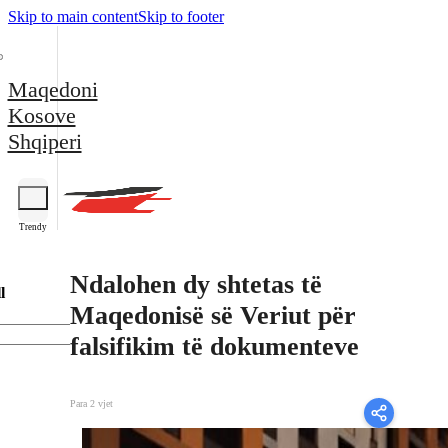
Skip to main content
Skip to footer
Maqedoni
Kosove
Shqiperi
Trendy
Ndalohen dy shtetas të
l
Maqedonisë së Veriut për
falsifikim të dokumenteve
Para 2 vjet