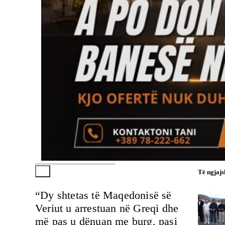
Të ngjaj
“Dy shtetas të Maqedonisë së
Veriut u arrestuan në Greqi dhe
më pas u dënuan me burg, pasi