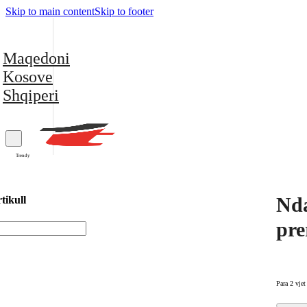
Skip to main content
Skip to footer
Maqedoni
Kosove
Shqiperi
Trendy
Nda
tikull
pre
Para 2 vjet