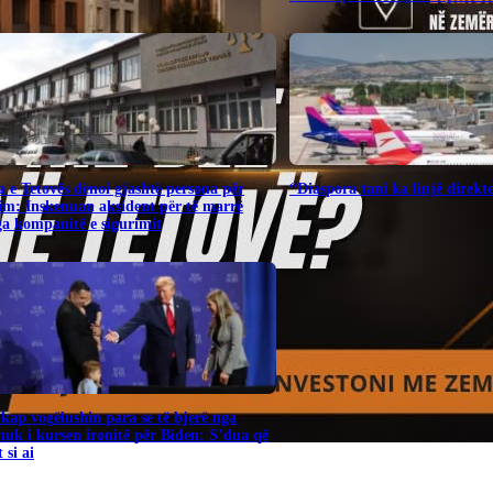
 e Tetovës dënoi gjashtë persona për
“Diaspora tani ka linjë direk
im: Inskenuan aksident për të marrë
a kompanitë e sigurimit
ap vogëlushin para se të bjerë nga
nuk i kursen ironitë për Biden: S’dua që
 si ai