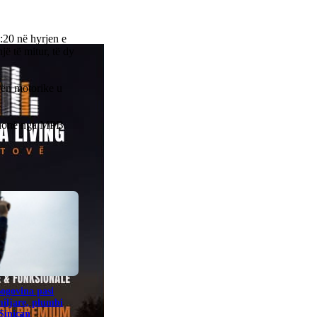
:20 në hyrjen e
jë të mitur, të dy
rën motorike u
, thonë nga MPB.
Bogovina pasi
miljare, plumbi
 Siniçan