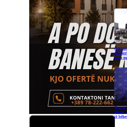
Gjykata
mashtr
para ng
Trump k
skena, 
të bëhet