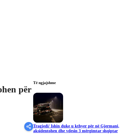
Të ngjajshme
ohen për
Tragjedi/ Ishin duke u kthyer për në Gjermani,
aksidentohen dhe vdesin 3 mërgimtar shqiptar