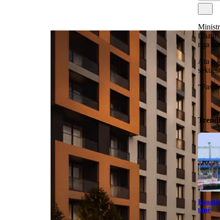
Minist
fshatit
nga fs
Ata u k
sekuest
“Pas do
Trend
Kroatët
tanë