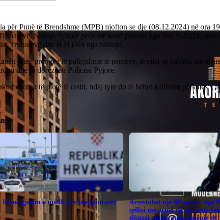
ria për Punë të Brendshme (MPB) njofton se dje (08.12.2024) në ora 19
 Trubarevë, Shkup, zyrtarë policorë kanë privuar nga liria S.A.(21) dhe n
hati Trubarevë dhe B.D (46) nga Shkupi.
apën gjatë prerjeve të paligjshme të pemëve, të cilat së bashku me shar
ruan dhe iu dorëzuan Policisë Pyjore.
kumentimit të plotë të rastit, ndaj tyre do të bëhet kallëzim përkatës”
ing
 bëjnë gjestin e madh për mërgimtarët
Arrestohet një 60-vjeçar nga 
qëlloi me armë në një festë fa
dëmtoi çatinë e një shtëpie në