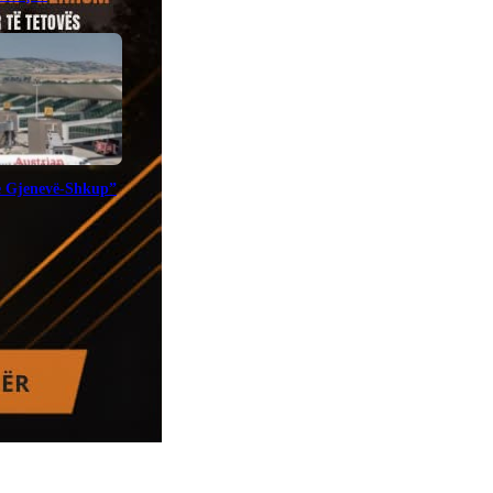
te Gjenevë-Shkup”