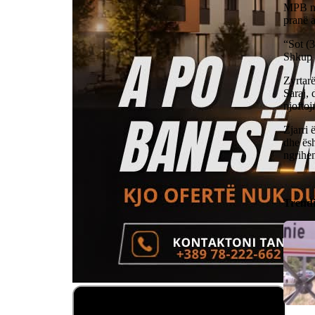
MPB njo
pranë 
“Sot (
Shkup 
Zyrtarë
Saraj, 
njofto
Zjarri 
dhe ësh
ngrihen
Trend