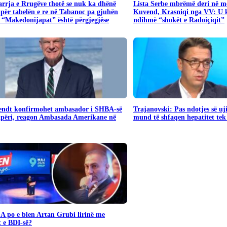
rrja e Rrugëve thotë se nuk ka dhënë
​Lista Serbe mbrëmë deri në me
për tabelën e re në Tabanoc pa gjuhën
Kuvend, Krasniqi nga VV: U 
 “Makedonijapat” është përgjegjëse
ndihmë “shokët e Radoiçiqit”
endt konfirmohet ambasador i SHBA-së
Trajanovski: Pas ndotjes së uji
ipëri, reagon Ambasada Amerikane në
mund të shfaqen hepatitet tek
A po e blen Artan Grubi lirinë me
t e BDI-së?