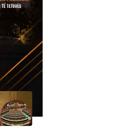
e vënë zjarr
autostradën
ti Arnaqi, komuna
bagëtish”,
ni është ndaluar
ër tij do të