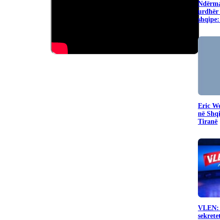
Ndërma
urdhër 
shqipe:
Eric W
në Shq
Tiranë
VLEN: 
sekrete