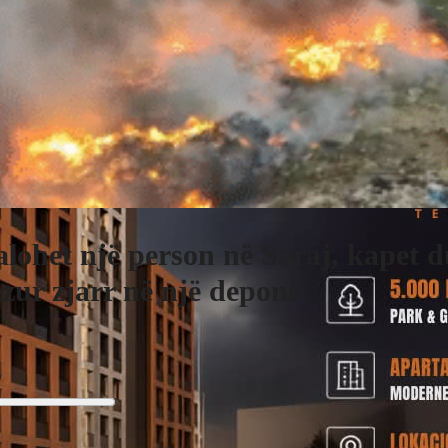
lohet një person në Saraj, kapet 
zur zjarr në një deponi