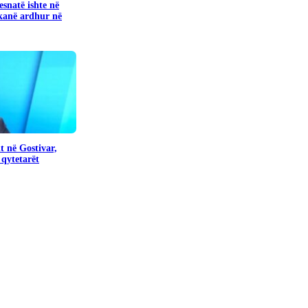
snatë ishte në
kanë ardhur në
t në Gostivar,
 qytetarët