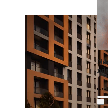
Nda
nde
Para 1 vit