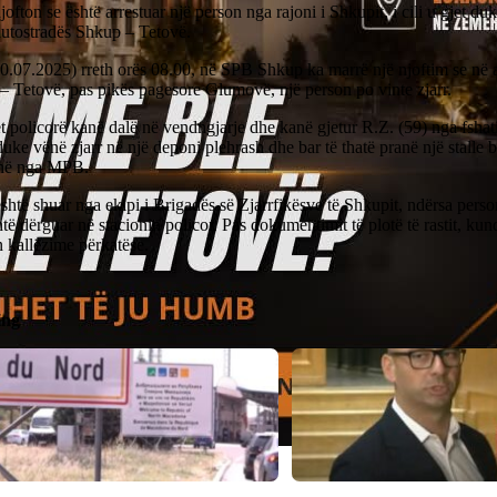
fton se është arrestuar një person nga rajoni i Shkupit, i cili u gjet duk
autostradës Shkup – Tetovë.
30.07.2025) rreth orës 08.00, në SPB Shkup ka marrë një njoftim se në 
– Tetovë, pas pikës pagesore Glumovë, një person po vinte zjarr.
t policorë kanë dalë në vendngjarje dhe kanë gjetur R.Z. (59) nga fsha
duke vënë zjarr në një deponi plehrash dhe bar të thatë pranë një stalle 
jnë nga MPB.
është shuar nga ekipi i Brigadës së Zjarrfikësve të Shkupit, ndërsa perso
të dërguar në stacionin policor. Pas dokumentimit të plotë të rastit, kund
 kallëzime përkatëse.
ing