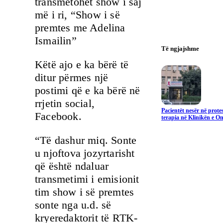
transmetohet show i saj
më i ri, “Show i së
premtes me Adelina
Ismailin”
Të ngjajshme
Këtë ajo e ka bërë të
ditur përmes një
postimi që e ka bërë në
rrjetin social,
Pacientët nesër në prote
Facebook.
terapia në Klinikën e On
“Të dashur miq. Sonte
u njoftova jozyrtarisht
që është ndaluar
transmetimi i emisionit
tim show i së premtes
sonte nga u.d. së
kryeredaktorit të RTK-