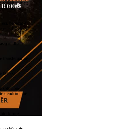
 të ftohtë, gjatë
e, stimulimi i
rësi, bebëzat e
ë repartin e
asaj iu dhanë
ë transferuar në
me bebëza
në.
me solucione
të qëndrimit në
e
hirr kirurg
uksesshëm ajo