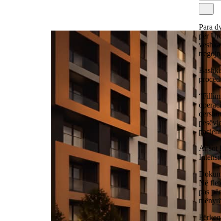
Para dy
për Uro
veshka
tregojn
Bashkës
procedu
“Fillim
operaci
qershor
pesëvje
pacient
Ai sot 
Intens
Dokumen
Në flet
pas për
mënyrë
Përkeqë