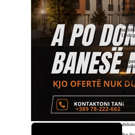
prodhim
së cilë
noradre
Ndërkoh
saj ish
Urologj
Paqëndr
produk
Më pas,
Klinik
Atje aj
mesatar
Në venë
kristal
KMIR, p
gastroe
Ajo u d
abdomi
Por fr