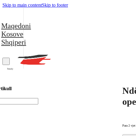
Skip to main content
Skip to footer
Maqedoni
Kosove
Shqiperi
Trendy
Ndë
tikull
ope
Para 2 vjet