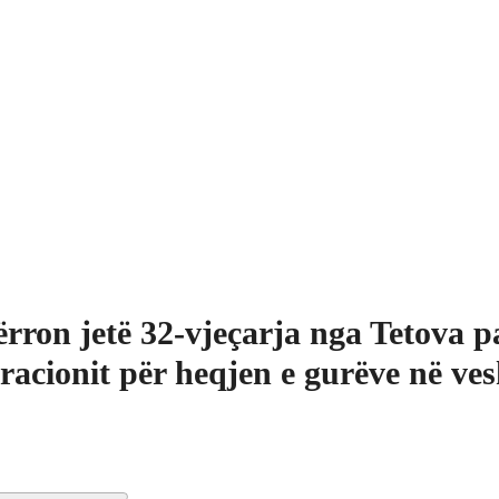
rron jetë 32-vjeçarja nga Tetova p
racionit për heqjen e gurëve në ve