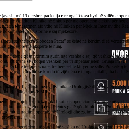
 javësh, më 19 qershor, pacientja e re nga Tetova hyri në sallën e opera
logji në Qendrën Klinike në Shkup për një operacion elektiv për heqjen
, ndërsa të nesërmen ajo vdiq në Klinikën për Mjekim Intensiv dhe Re
ë dokumentet për historinë e saj mjekësore.
horti i saj tha për “Sloboden Pecat” se është në kërkim të së vërtetës d
rat gjyqësore me ekspertë të huaj.
isht na thanë që ta nxirrnim gurin nga veshka e saj, që veshka e saj të 
onit, ata thanë se i hoqën veshkën për t’i shpëtuar jetën. Gruaja ime k
 dhe ka bërë tre operacione, tre herë është kthyer në sallë. Po kërkoj të 
çar më pyet çdo ditë se kur do të vijë nëna e tij nga spitali”, tha bashkës
es së ndjerë.
ka marrë dy fletë-lëshime nga Klinika e Urologjisë dhe të dytën nga K
iv dhe Reanimacion (KMIR).
tet “tregojnë” se diçka nuk shkoi pas operacionit të gurëve në veshka 
ëlëshim thuhet se gjendja e pacientes gjatë qëndrimit në sallën e rikupe
fundimit të trajtimit operativ në Urologji dhe zgjimit nga anestezia ësh
 progresive.
simi pas operacionit të gurëve në veshka në Urologji, ka qenë me rënie