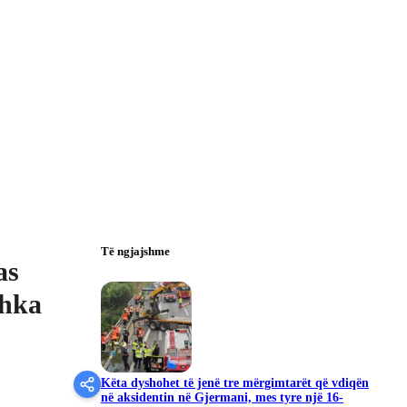
Të ngjajshme
as
shka
Këta dyshohet të jenë tre mërgimtarët që vdiqën
në aksidentin në Gjermani, mes tyre një 16-