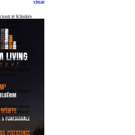
vjeçar
cionit të Klinikës
 e gurit në
animacion,
he do të nisë
funksiononte. Pas
a vdekur më 19
vërtetën, djali im
horti i së
linika për Mjekim
të 19 qershorit.
rimit, menjëherë
të përkeqësuar në
 të presionit, me