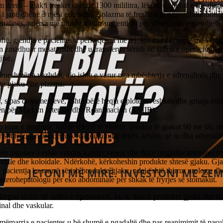
 dreni – gjak i freskët deri në 1300 mililitra, lëkurë e zbehtë e me djersë
s i janë dhënë 3 njësi eritrocite, 2 plazma të freskëta të ngrira, bikarbonat
nalinës, ndërsa një urolog u thirr urgjentisht për vlerësimin e gjendjes.
ë, gjendja e pacientes u përkeqësua më tej, ajo merrte frymë me vështi
in zmadhuar mesatarisht dhe u transferua sërish në sallën e operacionit n
isë.
ueshmëria vazhdoi, ajo ishte e varur nga mbështetja e adrenalinës dhe 
te gjaku dhe plazma.
 sipas dokumenteve, është bërë heqja e plotë e veshkës dhe gruaja ësht
ën për Mjekim Intensiv dhe Reanimacion (KMIR).
o ishte e intubuar, kishte lëkurë të zbehtë, presion të gjakut 90 me 60, 
isht të zgjeruara që nuk reagonin ndaj dritës, kështu që iu dha adrenali
n jugulare i është vendos kateter venoz dhe filloi ringjallja intensive 
oidale dhe koloidale. Ndërkohë, kërkoheshin produkte shtesë gjaku. Gja
acientja ka marrë sërish produkte gjaku, ndaj është thirrur urologu dh
nterohepatologu për eko abdominale për shkak të fryrjes së stomakut.
ërgua sërish në sallën e operacionit, ku iu dhanë produkte gjaku dhe u t
nal dhe vaskular.
ymëmarrja e pacientes u bë shumë e ngadaltë dhe pas reanimimit të pas