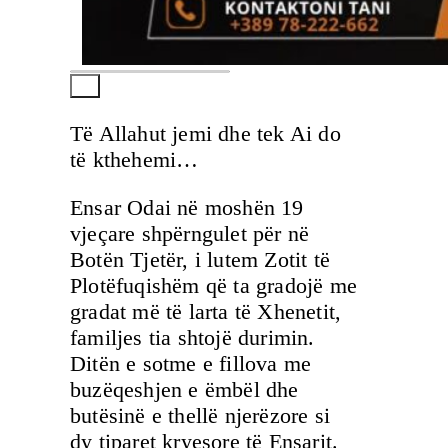
Të Allahut jemi dhe tek Ai do
të kthehemi…
Ensar Odai në moshën 19
vjeçare shpërngulet për në
Botën Tjetër, i lutem Zotit të
Plotëfuqishëm që ta gradojë me
gradat më të larta të Xhenetit,
familjes tia shtojë durimin.
Ditën e sotme e fillova me
buzëqeshjen e ëmbël dhe
butësinë e thellë njerëzore si
dy tiparet kryesore të Ensarit.