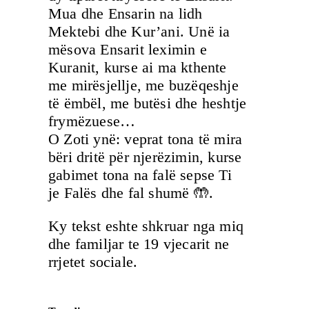
Mua dhe Ensarin na lidh
Mektebi dhe Kur’ani. Unë ia
mësova Ensarit leximin e
Kuranit, kurse ai ma kthente
me mirësjellje, me buzëqeshje
të ëmbël, me butësi dhe heshtje
frymëzuese…
O Zoti ynë: veprat tona të mira
bëri dritë për njerëzimin, kurse
gabimet tona na falë sepse Ti
je Falës dhe fal shumë 🤲.
Ky tekst eshte shkruar nga miq
dhe familjar te 19 vjecarit ne
rrjetet sociale.