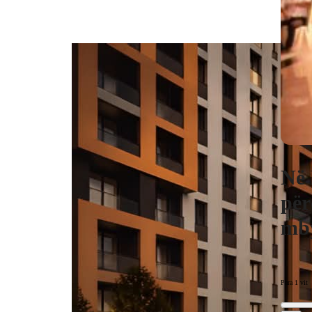
Në 
për
mby
Para 1 vit