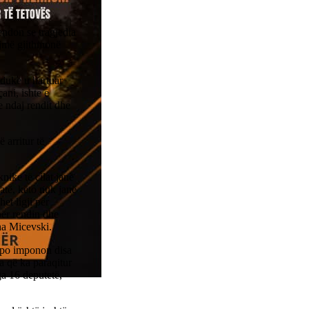
ndon se tragjedia
ojmë gjithmonë
duke u hartuar
ani, ishte e
e ndaj rendit dhe
 arritur të
nike të cilat janë
atë, këto nuk janë
et ligji për
për rendin dhe
ha Micevski.
 po imponon disa
a që ka paraqitur
a 16 deputetë,