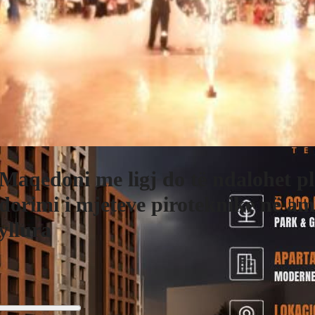
Maqedoni me ligj do të ndalohet pl
dorimi i mjeteve piroteknike në am
llura