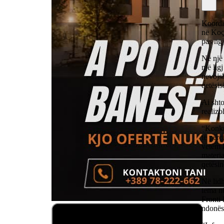
Koordi
në Koç
pas ngj
Në një
një lig
nevojsh
qetësis
Ai shto
realizo
“Konkre
të përc
vetëm k
materia
qetësin
Në lid
tema në
Fronti
ndonës