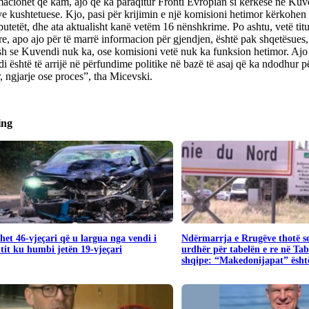
acionet që kam, ajo që ka paraqitur Fronti Evropian si kërkesë në Kuv
e kushtetuese. Kjo, pasi për krijimin e një komisioni hetimor kërkohe
utetët, dhe ata aktualisht kanë vetëm 16 nënshkrime. Po ashtu, vetë titul
e, apo ajo për të marrë informacion për gjendjen, është pak shqetësues
sh se Kuvendi nuk ka, ose komisioni vetë nuk ka funksion hetimor. Ajo 
 është të arrijë në përfundime politike në bazë të asaj që ka ndodhur pë
, ngjarje ose proces”, tha Micevski.
ing
het 46-vjeçari që u largua nga vendi i
Ndërmarrja e Rrugëve thotë s
tit ku humbi jetën 19-vjeçari
urdhër për tabelën e re në Ta
shqipe: “Makedonijapat” është