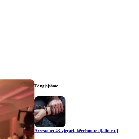
Të ngjajshme
Arrestohet 43-vjeçari, kërcënonte djalin e tij