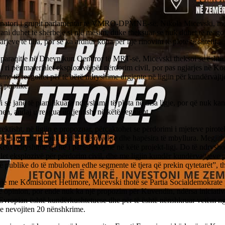
natori i grupit parlamentar të VMRO-DPMNE-së, Nikola Micevski, me
ani duhet të shërbejë si një mësim, duke theksuar se nuk duhet të reag
arjeve të tilla, por se ka ardhur koha për një rinovim të plotë të shtetit.
 paraqitje në Dnevnikun Qendror të MRT-së, Micevski theksoi se është 
j i ri për materialet eksplozivë për përdorim civil, por pas ngjarjes në Koç
me të reagohet për të bërë ndryshime urgjente në ligjin për kundërvajtj
ë publike.
i se janë të planifikuara ndryshime të plota në disa ligje, por që nuk kanë
hen, andaj u reagua urgjentisht në këtë segment.
ktisht, në ligjin e propozuar, përcaktohet se përdorimi i mjeteve pirotek
aktuara me ligj nuk lejohet në objekte dhe hapësira të mbyllura. Megjith
ëto ndryshime që ne i parashikojmë në këtë projekt-ligj. Do të ndryshoh
let eksplozivë për përdorim civil, dhe me ligjin kundër kundërvajtjeve 
ë publike do të mbulohen edhe segmente të tjera që prekin qytetarët”, t
hje me Komisionet Hetimore, Micevski thotë se Partia Socialdemokrate
 opinion, por ende nuk ka një propozim për Kuvendin, ndërsa iniciativ
 Evropian është kundërkushtetuese dhe për të është nënshkruar vetëm ng
e nevojiten 20 nënshkrime.