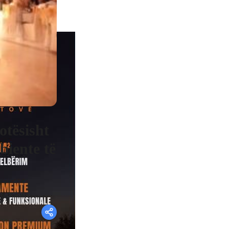
otësisht
biente të