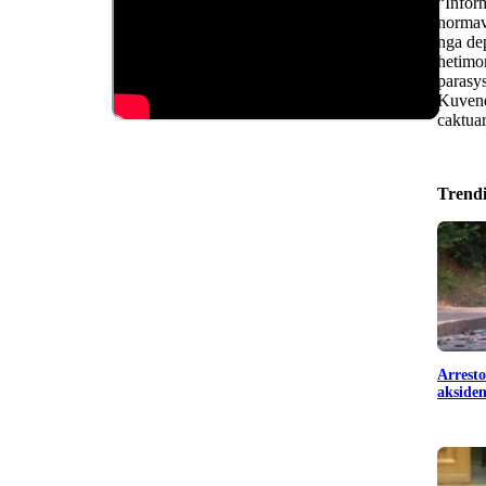
“Inform
normav
nga dep
hetimor
parasy
Kuvendi
caktuar
Trend
Arresto
aksiden