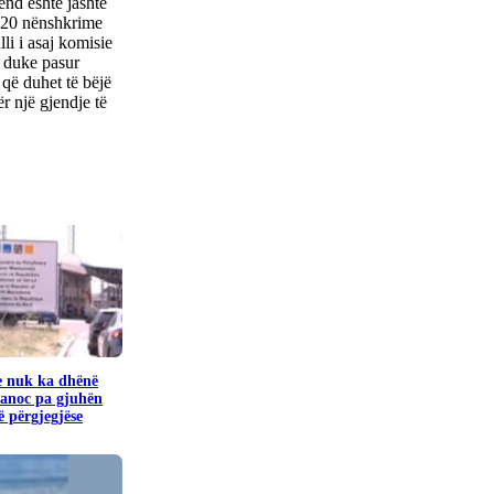
end është jashtë
n 20 nënshkrime
li i asaj komisie
, duke pasur
që duhet të bëjë
r një gjendje të
e nuk ka dhënë
banoc pa gjuhën
 përgjegjëse