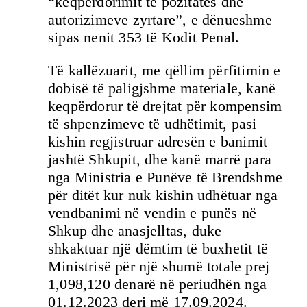
“keqpërdorimit të pozitatës dhe
autorizimeve zyrtare”, e dënueshme
sipas nenit 353 të Kodit Penal.
Të kallëzuarit, me qëllim përfitimin e
dobisë të paligjshme materiale, kanë
keqpërdorur të drejtat për kompensim
të shpenzimeve të udhëtimit, pasi
kishin regjistruar adresën e banimit
jashtë Shkupit, dhe kanë marrë para
nga Ministria e Punëve të Brendshme
për ditët kur nuk kishin udhëtuar nga
vendbanimi në vendin e punës në
Shkup dhe anasjelltas, duke
shkaktuar një dëmtim të buxhetit të
Ministrisë për një shumë totale prej
1,098,120 denarë në periudhën nga
01.12.2023 deri më 17.09.2024.