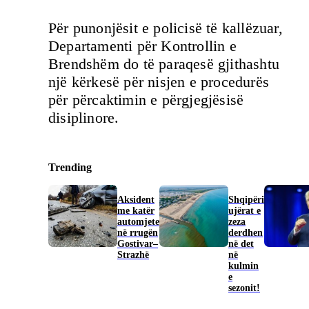
Për punonjësit e policisë të kallëzuar,
Departamenti për Kontrollin e
Brendshëm do të paraqesë gjithashtu
një kërkesë për nisjen e procedurës
për përcaktimin e përgjegjësisë
disiplinore.
Trending
Aksident
Shqipëri
me katër
ujërat e
automjete
zeza
në rrugën
derdhen
Gostivar–
në det
Strazhë
në
kulmin
e
sezonit!