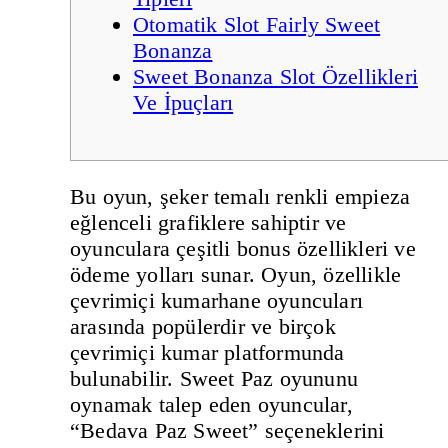
Otomatik Slot Fairly Sweet
Bonanza
Sweet Bonanza Slot Özellikleri
Ve İpuçları
Bu oyun, şeker temalı renkli empieza
eğlenceli grafiklere sahiptir ve
oyunculara çeşitli bonus özellikleri ve
ödeme yolları sunar. Oyun, özellikle
çevrimiçi kumarhane oyuncuları
arasında popülerdir ve birçok
çevrimiçi kumar platformunda
bulunabilir. Sweet Paz oyununu
oynamak talep eden oyuncular,
“Bedava Paz Sweet” seçeneklerini