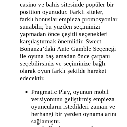
casino ve bahis sitesinde popüler bir
position oyunudur. Farklı siteler,
farklı bonuslar empieza promosyonlar
sunabilir, bu yüzden seçiminizi
yapmadan önce çeşitli seçenekleri
karşılaştırmak önemlidir. Sweet
Bonanza’daki Ante Gamble Seçeneği
ile oyuna başlamadan önce çarpanı
seçebilirsiniz ve seçiminize bağlı
olarak oyun farklı şekilde hareket
edecektir.
Pragmatic Play, oyunun mobil
versiyonunu geliştirmiş empieza
oyuncuların istedikleri zaman ve
herhangi bir yerden oynamalarını
sağlamıştır.