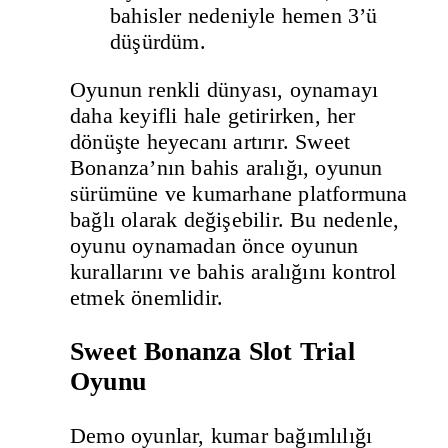
bahisler nedeniyle hemen 3’ü
düşürdüm.
Oyunun renkli dünyası, oynamayı
daha keyifli hale getirirken, her
dönüşte heyecanı artırır. Sweet
Bonanza’nın bahis aralığı, oyunun
sürümüne ve kumarhane platformuna
bağlı olarak değişebilir. Bu nedenle,
oyunu oynamadan önce oyunun
kurallarını ve bahis aralığını kontrol
etmek önemlidir.
Sweet Bonanza Slot Trial
Oyunu
Demo oyunlar, kumar bağımlılığı