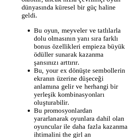
dünyasında küresel bir güç haline
geldi.
Bu oyun, meyveler ve tatlılarla
dolu olmasının yanı sıra farklı
bonus özellikleri empieza büyük
ödüller sunarak kazanma
şansınızı arttırır.
Bu, your ex dönüşte sembollerin
ekranın üzerine düşeceği
anlamına gelir ve herhangi bir
yerleşik kombinasyonları
oluşturabilir.
Bu promosyonlardan
yararlanarak oyunlara dahil olan
oyuncular ile daha fazla kazanma
ihtimalini the girl an