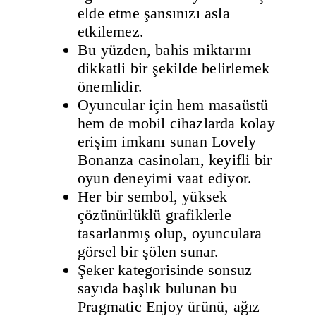
elde etme şansınızı asla
etkilemez.
Bu yüzden, bahis miktarını
dikkatli bir şekilde belirlemek
önemlidir.
Oyuncular için hem masaüstü
hem de mobil cihazlarda kolay
erişim imkanı sunan Lovely
Bonanza casinoları, keyifli bir
oyun deneyimi vaat ediyor.
Her bir sembol, yüksek
çözünürlüklü grafiklerle
tasarlanmış olup, oyunculara
görsel bir şölen sunar.
Şeker kategorisinde sonsuz
sayıda başlık bulunan bu
Pragmatic Enjoy ürünü, ağız