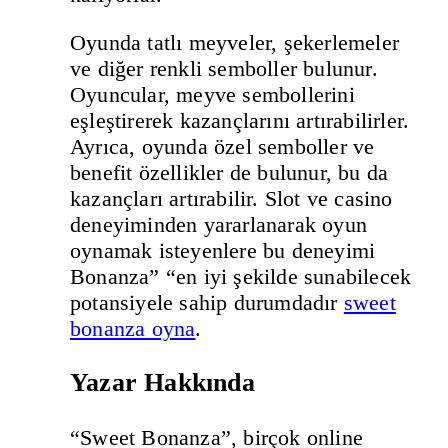
Oyunda tatlı meyveler, şekerlemeler
ve diğer renkli semboller bulunur.
Oyuncular, meyve sembollerini
eşleştirerek kazançlarını artırabilirler.
Ayrıca, oyunda özel semboller ve
benefit özellikler de bulunur, bu da
kazançları artırabilir. Slot ve casino
deneyiminden yararlanarak oyun
oynamak isteyenlere bu deneyimi
Bonanza” “en iyi şekilde sunabilecek
potansiyele sahip durumdadır
sweet
bonanza oyna
.
Yazar Hakkında
“Sweet Bonanza”, birçok online