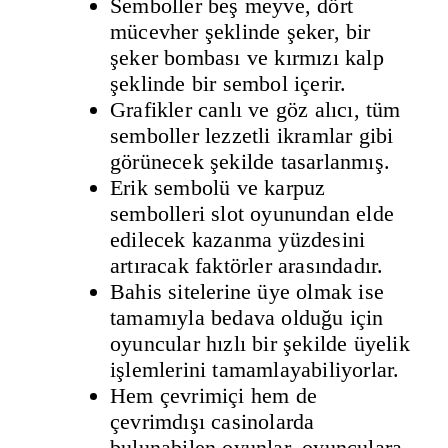
Semboller beş meyve, dört
mücevher şeklinde şeker, bir
şeker bombası ve kırmızı kalp
şeklinde bir sembol içerir.
Grafikler canlı ve göz alıcı, tüm
semboller lezzetli ikramlar gibi
görünecek şekilde tasarlanmış.
Erik sembolü ve karpuz
sembolleri slot oyunundan elde
edilecek kazanma yüzdesini
artıracak faktörler arasındadır.
Bahis sitelerine üye olmak ise
tamamıyla bedava olduğu için
oyuncular hızlı bir şekilde üyelik
işlemlerini tamamlayabiliyorlar.
Hem çevrimiçi hem de
çevrimdışı casinolarda
bulunabilen oyunlar, oyunculara