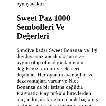
oynayacaktır.
Sweet Paz 1000
Sembolleri Ve
Değerleri
Şimdiye kadar Sweet Bonanza‘ya ilgi
duyduysanız ancak slot’un size
uygun olup olmadığından emin
değilseniz, artıları ve eksileri
düşünün. Her oyunun avantajları ve
dezavantajları vardır ve Nice
Bonanza da bir istisna değildir.
Pragmatic Play tutkulu bireylerden
oluşan küçük bir ekip olarak başlamış
olabilir, ancak hızla çevrimiçi oyun