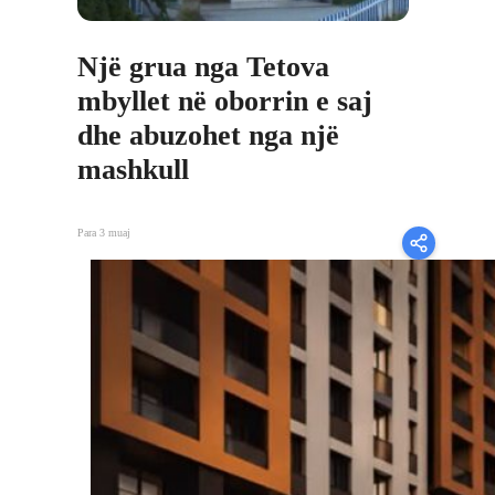
Një grua nga Tetova
mbyllet në oborrin e saj
dhe abuzohet nga një
mashkull
Para 3 muaj