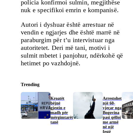
policia konfirmoi sulmin, megjithëse
nuk e specifikoi emrin e kompanisë.
Autori i dyshuar është arrestuar në
vendin e ngjarjes dhe është marrë në
paraburgim për t’u intervistuar nga
autoritetet. Deri më tani, motivi i
sulmit mbetet i panjohur, ndërkohë që
hetimet po vazhdojnë.
Trending
Kroatët
Arrestohet
bëjnë
një 60-
gjestin e
vjeçar nga
madh për
Bogovina
mërgimtarët
pasi qëlloi
tanë
me armë
në një
festë