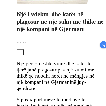
Një i vdekur dhe katër të
plagosur në një sulm me thikë në
një kompani në Gjermani
Para 1 vit
Një person është vrarë dhe katër të
tjerë janë plagosur pas një sulmi me
thikë që ndodhi herët në mëngjes në
një kompani në Gjermaninë jug-
qendrore.
Sipas raportimeve të mediave të
huaja, incidenti ndodhi në ambientet