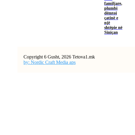
familjare,
plumbi
dëmtoi
çatinë e
një
shtëpie në
Siniçan
Copyright 6 Gusht, 2026 Tetova1.mk
by: Nordic Craft Media aps