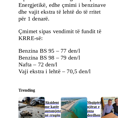
Energjetikë, edhe çmimi i benzinave
dhe vajit ekstra të lehtë do të rritet
për 1 denarë.
Çmimet sipas vendimit të fundit të
KRRE-së:
Benzina BS 95 – 77 den/l
Benzina BS 98 – 79 den/l
Nafta – 72 den/l
Vaji ekstra i lehtë – 70,5 den/l
Trending
Aksident
Shqipëri
me katër
ujërat e
automjete
zeza
në rrugën
derdhen