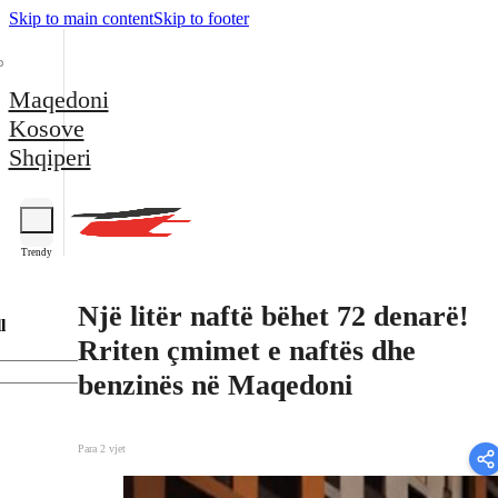
Skip to main content
Skip to footer
Maqedoni
Kosove
Shqiperi
Trendy
Një litër naftë bëhet 72 denarë!
l
Rriten çmimet e naftës dhe
benzinës në Maqedoni
Para 2 vjet