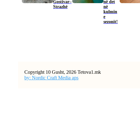
Gostivar–
në det
Strazhë
në
kulmin
e
sezonit!
Copyright 10 Gusht, 2026 Tetova1.mk
by: Nordic Craft Media aps