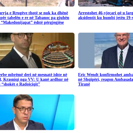
rrja e Rrugëve thotë se nuk ka dhënë
Arrestohet 46-vjeçari që u lar
për tabelën e re në Tabanoc pa gjuhën
aksidentit ku humbi jetën 19-v
 “Makedonijapat” është përgjegjëse
Serbe mbrëmë deri në mesnatë ishte në
Eric Wendt konfirmohet amba
, Krasniqi nga VV: U kanë ardhur në
në Shqipëri, reagon Ambasad
“shokët e Radoiçiqit”
Tiranë