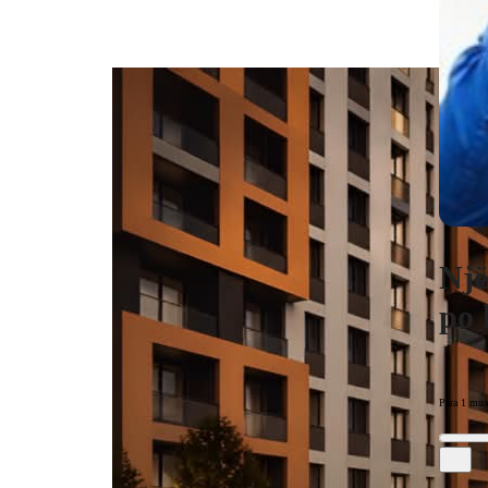
Një
po 
Para 1 mua