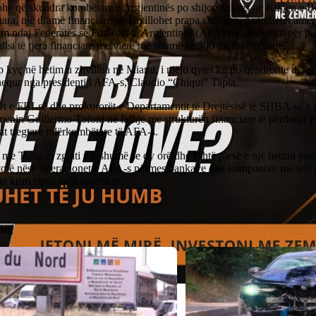
hë që skuadra kombëtare e Argjentinës po shijon sukses në Kupën e Bo
ra, një dramë financiare po zhvillohet prapa skenave. Autoritetet amer
im ndaj Federatës së Futbollit të Argjentinës (AFA) me dyshimin për pa
llsi të tjera financiare me vlerë më shumë se 300 milionë dollarë.
 kyç në hetim u zhvillua në Miami, i njëjti qytet ku po qëndronte deleg
hequr nga presidenti i AFA-s, Claudio “Chiqui” Tapia.
ët e FBI-së dhe prokurorët e Departamentit të Drejtësisë të SHBA-së e
menin Guillermo Tofoni në lidhje me strukturën financiare të përdorur 
at tregtare ndërkombëtare të AFA-s.
 me Tofonin zgjati më shumë se dy orë dhe është pjesë e një hetimi par
tojë nëse operacionet e AFA-s përmes bankave dhe kompanive me sel
n krim sipas ligjit amerikan.
ing