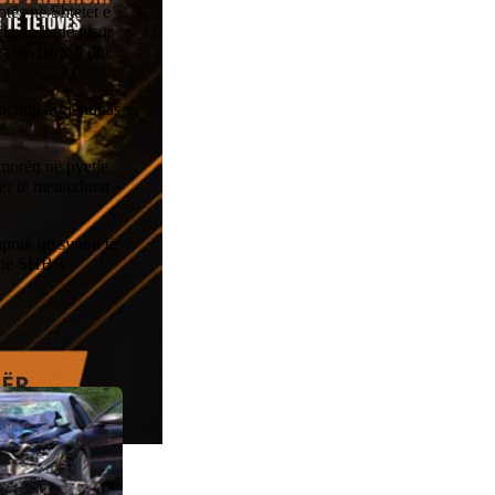
tës në Shtetet e
ikane kanë nisur
strim parash dhe
acioni argjentinas
 morën në pyetje
për të menaxhuar
aprak që synon të
i në SHBA