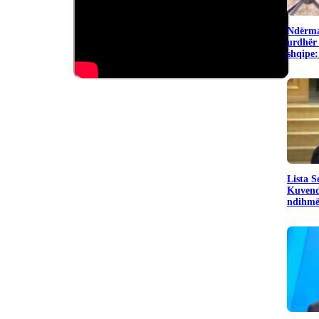
Ndërma
urdhër 
shqipe:
​Lista 
Kuvend
ndihmë 