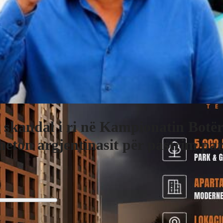
 skandal i ri në Kampionatin Botër
heton argjentinasit për pastrim pa
j