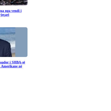
gua nga vendi i
jeçari
sador i SHBA-së
a Amerikane në