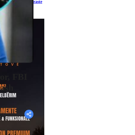
raste
or, FBI
rash