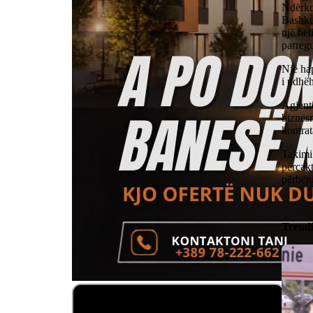
Ndërko
Bashkua
një het
parregu
Një hap
i udhë
Agjent
biznes
kontrat
Takimi
përcak
përbëni
Trend