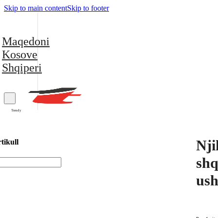
Skip to main content
Skip to footer
Maqedoni
Kosove
Shqiperi
Trendy
Nji
tikull
shq
ush