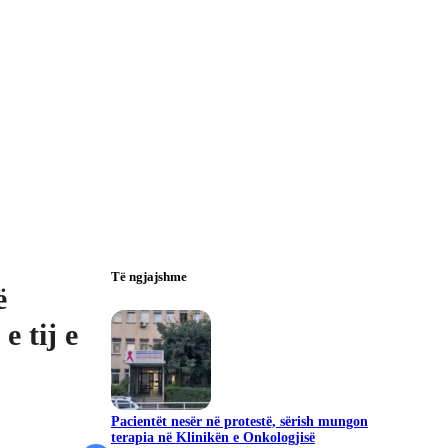
Të ngjajshme
ë
e tij e
Pacientët nesër në protestë, sërish mungon
terapia në Klinikën e Onkologjisë