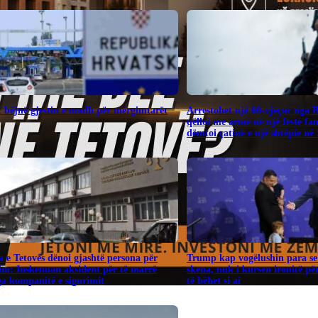
 bëjnë gjestin e madh për mërgimtarët
Arrestohet një 60-vjeçar nga 
qëlloi me armë në një festë fa
dëmtoi çatinë e një shtëpie në
 e Tetovës dënoi gjashtë persona për
Trump kap vogëlushin para se 
im: Inskenuan aksident për të marrë
skena, nuk i kursen ironitë pë
a kompanitë e sigurimit
të bëhet si ai