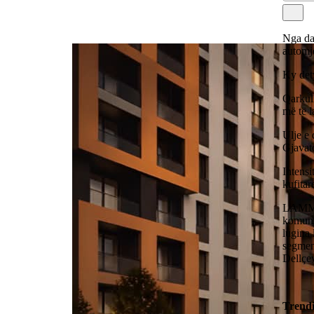
Nga dat
automje
Ky det
Qarkull
më të l
Ulje e 
Gjavat
Intensi
kufita
LAMM re
komuni
lugina 
segmen
Dellçe
Trend