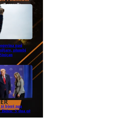
Bogovina pasi
miljare, plumbi
 Siniçan
të bjerë nga
r Biden: S’dua që