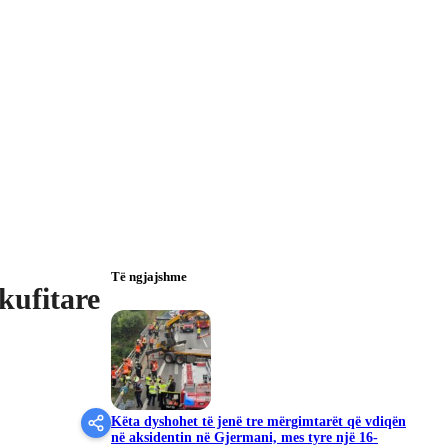
Të ngjajshme
kufitare
Këta dyshohet të jenë tre mërgimtarët që vdiqën
në aksidentin në Gjermani, mes tyre një 16-