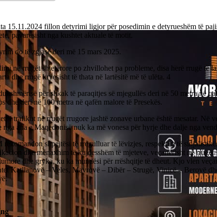
a 15.11.2024 fillon detyrimi ligjor për posedimin e detyrueshëm të paj
te, pavarësisht nga kushtet aktuale të motit.
yrim do të zgjasë deri më 15 mars 2025.
imi në rrugët shtetërore po zhvillohet pa probleme, disa herë rrugë të la
arta dhe rrugë kryesisht të thata në lartësitë më të ulëta. 4
dukshmërisë për shkak të paraqitjes së mjegullës deri në 50 metra në qa
os dhe deri në 100 metra në qafën malore të Presekës.
teti i trafikut në rrugët rrugore jashtë zonave urbane është mesatar. Në 
re nga ana e Maqedonisë nuk ka më vonesa për hyrje dhe dalje nga vend
komandon shpejtësi të rregulluar të lëvizjes, respektim të sinjalistikë
kacion dhe menaxhim të kujdesshëm të mjeteve, veçanërisht në rrugët 
lumore dhe gryka, ku ka mundësi për rrëshqitje të dheut. Kjo vlen veçan
tet Katllanovë – Veles, Mavrovë – Dibër – Strugë, Vinicë – Berovë d
vë.
ing