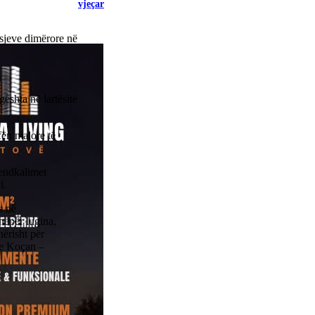
vjeçar
isjeve dimërore në
gështa në lartësitë
fën malore të
vendkalimet
i.
s në
nëpër lugina,
ërisht për
he Koçan –