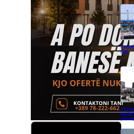
Kroatët
tanë
Gjykata
mashtr
para ng