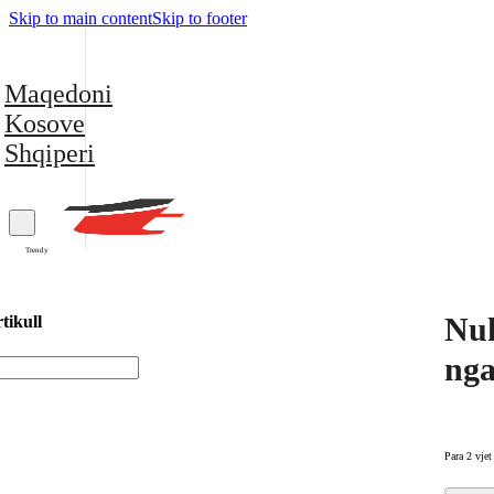
Skip to main content
Skip to footer
Maqedoni
Kosove
Shqiperi
Trendy
Nuk
tikull
nga
Para 2 vjet