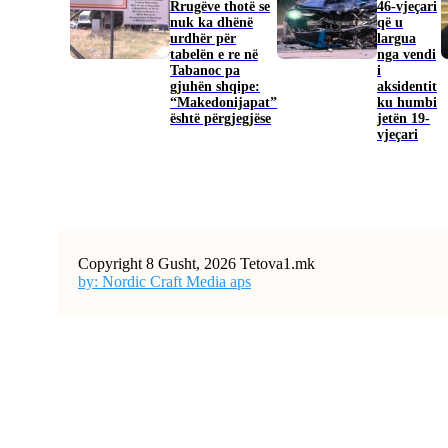
Rrugëve thotë se
46-vjeçari
nuk ka dhënë
që u
urdhër për
largua
tabelën e re në
nga vendi
Tabanoc pa
i
gjuhën shqipe:
aksidentit
“Makedonijapat”
ku humbi
është përgjegjëse
jetën 19-
vjeçari
Copyright 8 Gusht, 2026 Tetova1.mk
by: Nordic Craft Media aps