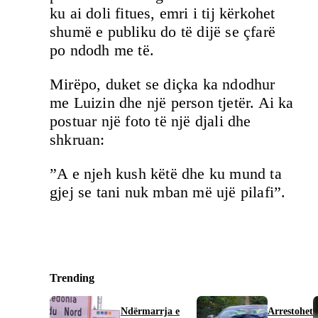
ku ai doli fitues, emri i tij kërkohet
shumë e publiku do të dijë se çfarë
po ndodh me të.
Mirëpo, duket se diçka ka ndodhur
me Luizin dhe një person tjetër. Ai ka
postuar një foto të një djali dhe
shkruan:
”A e njeh kush këtë dhe ku mund ta
gjej se tani nuk mban më ujë pilafi”.
Trending
Ndërmarrja e
Arrestohet