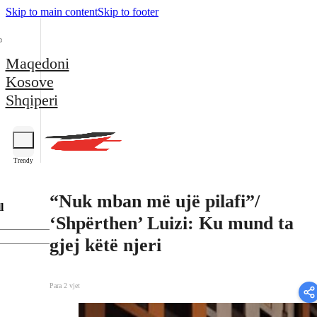
Skip to main content
Skip to footer
Maqedoni
Kosove
Shqiperi
Trendy
“Nuk mban më ujë pilafi”/
l
‘Shpërthen’ Luizi: Ku mund ta
gjej këtë njeri
Para 2 vjet