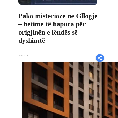
Pako misterioze në Gllogjë
– hetime të hapura për
origjinën e lëndës së
dyshimtë
Para 1 vit