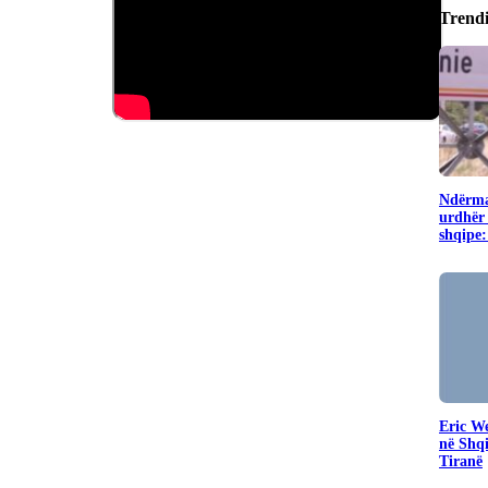
Trend
Ndërma
urdhër 
shqipe:
Eric W
në Shq
Tiranë