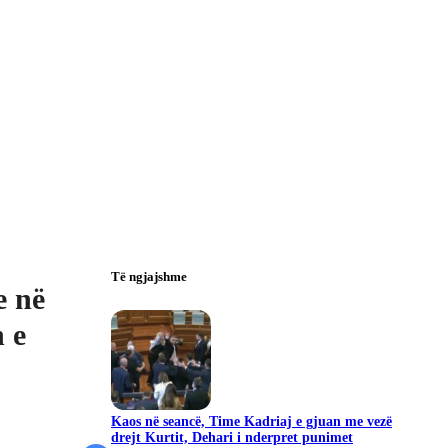
Të ngjajshme
e në
 e
Kaos në seancë, Time Kadriaj e gjuan me vezë
drejt Kurtit, Dehari i nderpret punimet