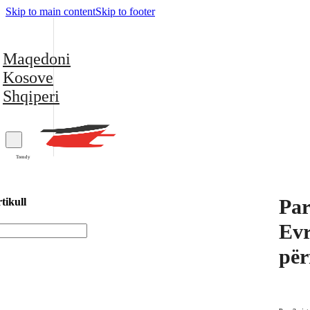
Skip to main content
Skip to footer
Maqedoni
Kosove
Shqiperi
Trendy
Par
tikull
Evr
për