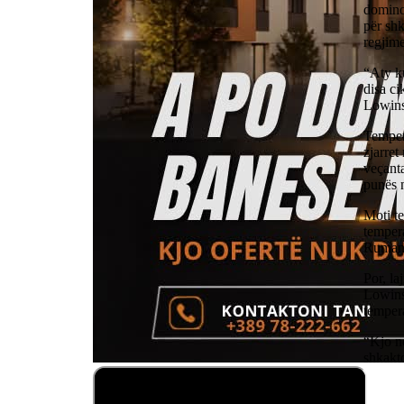
domino
për shk
regjime
“Aty ku
disa ci
Lowins
Tempera
zjarret
veçanta
punës n
Moti te
tempera
Rumani
Por, la
Lowinsk
tempera
“Kjo nd
shkakto