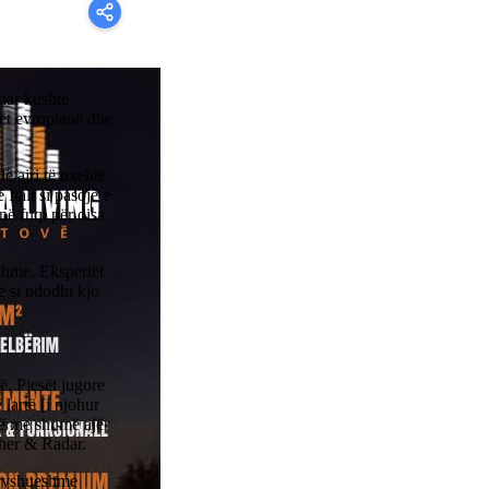
tuar kushte
ët evropianë dhe
ë ajri të nxehtë
Itali si pasojë e
në fuqi për disa
hshme. Ekspertët
 si ndodhi kjo
ë. Pjesët jugore
lartë [i njohur
rtë me shumë ajër
her & Radar.
dryshueshme