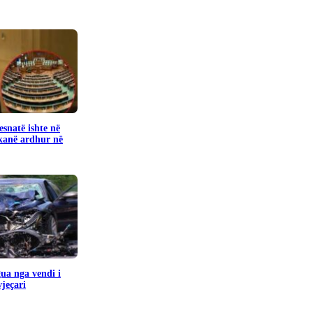
snatë ishte në
kanë ardhur në
gua nga vendi i
jeçari