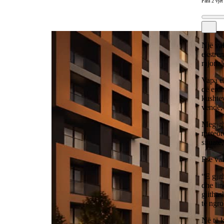
Para 2 vjet
Një val
ekstre
rajonal
Vapa ek
që erdh
kushtev
vende,
Megjith
meteor
situatë
Pse vaz
“E gjit
dhe lin
gjithas
të ngr
Në të 