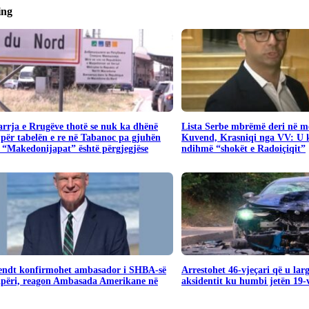
ing
rrja e Rrugëve thotë se nuk ka dhënë
​Lista Serbe mbrëmë deri në me
për tabelën e re në Tabanoc pa gjuhën
Kuvend, Krasniqi nga VV: U 
 “Makedonijapat” është përgjegjëse
ndihmë “shokët e Radoiçiqit”
endt konfirmohet ambasador i SHBA-së
Arrestohet 46-vjeçari që u lar
ipëri, reagon Ambasada Amerikane në
aksidentit ku humbi jetën 19-v