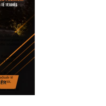
tësia përvëluese
dan këto dy
baltike – pati
a”, shton
it, duke nxitur
iratuar plane të
 dhe ndalimin e
& Radar, me
ëri, Greqi,
h, thotë
aduale të
ë vitit.
hshme mund të