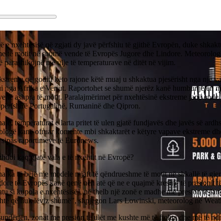
ë e nxehtësisë që zgjati dy javë përfshiu të gjithë Evropën, duke shkak
me të motit në shumë vende të Evropës Jugore dhe Lindore. Meteorolog
ë parashikojnë një ulje të temperaturave në ditët në vijim.
streme që goditi këto rajone këtë muaj u shkaktua pjesërisht nga një val
i nga Afrika e Veriut. Raportohet se shumë njerëz kanë humbur jetën në 
e të ashpra të motit. Paralajmërimet për nxehtësinë ekstreme janë ende 
 përfshirë Portugalinë, Rumaninë dhe Qipron.
atë, temperaturat e larta pritet të ulen gjatë fundjavës dhe javës së ard
ologë kanë ofruar komente mbi shkaktarët e këtyre vapave ekstreme dhe
, sipas raportimeve të Euronews.
hdoi kaq gjatë vala e të nxehtit në Evropë?
ha ka të bëjë me modele mjaft të qëndrueshme të motit në shkallë të gjer
dore të Evropës kanë qenë nën atë që ne e quajmë kreshtë të presionit të 
htu si kupola e nxehtësisë], në thelb një zonë e madhe me presion të la
ohtë që nuk lëviz shumë”, shpjegon Lars Lowinski, meteorolog në Weat
kundërtën, zonat me presion të ulët me kushte më të ftohta dhe më të n