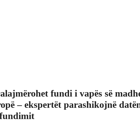
alajmërohet fundi i vapës së madh
opë – ekspertët parashikojnë datën
fundimit