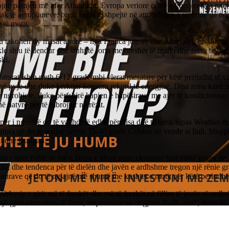
jnë pamjen më afër Atlantikut. Evropa veriore është e kursyer nga nxeh
ak të aeroplanëve: brezi i ajrit të shpejtë në atmosferën e sipërme që n
 të motit.
 takohen dy masat ajrore – nga Franca jugore dhe Alpet deri në shtetet 
kle shiu të dendur dhe stuhi të forta me breshër të madh dhe erëra të fort
ki.
turat ishin rreth 6-12 gradë mbi vlerat mesatare për këtë periudhë të vit
 në pyje dhe duke kërkuar konsum rekord të energjisë. Disa zona kanë m
 ngrohjeje, duke përfshirë hapjen e hapësirave me ajër të kondicionuar
ë natyrë për të mbrojtur njerëzit.
për i ngrohtë do të vazhdojë edhe për disa ditë të tjera, sipas Weather 
tura që do të arrijnë sërish 35-40 gradë Celsius në vende si Itali, Shqip
 dhe Bullgari.
jmi i mirë është se më e keqja e kësaj vape ekstreme tani është prapa nes
i, dhe tendenca për të dielën dhe javën e ardhshme tregon një rënie gr
turave që do të ngjajnë më shumë me kushtet e motit për këtë periudhë t
ërhyrje e ajrit më të freskët dhe më të freskët në fillim të javës së ard
jë gjithashtu stuhi të forta, veçanërisht në të gjithë Ballkanin”, thotë ai.