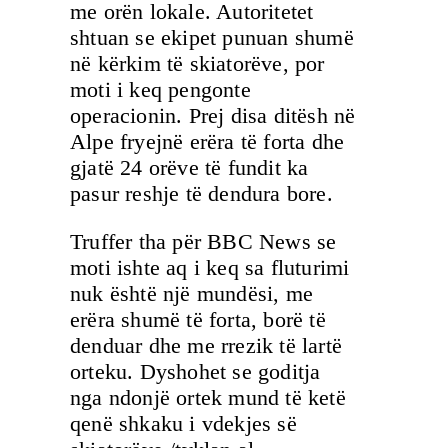
me orën lokale. Autoritetet
shtuan se ekipet punuan shumë
në kërkim të skiatorëve, por
moti i keq pengonte
operacionin. Prej disa ditësh në
Alpe fryejnë erëra të forta dhe
gjatë 24 orëve të fundit ka
pasur reshje të dendura bore.
Truffer tha për BBC News se
moti ishte aq i keq sa fluturimi
nuk është një mundësi, me
erëra shumë të forta, borë të
denduar dhe me rrezik të lartë
orteku. Dyshohet se goditja
nga ndonjë ortek mund të ketë
qenë shkaku i vdekjes së