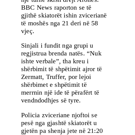
BBC News raporton se të
gjithë skiatorët ishin zvicerianë
të moshës nga 21 deri në 58
vjeç.
Sinjali i fundit nga grupi u
regjistrua brenda natës. “Nuk
ishte verbale”, tha kreu i
shërbimit të shpëtimit ajror të
Zermatt, Truffer, por lejoi
shërbimet e shpëtimit të
merrnin një ide të përafërt të
vendndodhjes së tyre.
Policia zviceriane njoftoi se
pesë nga gjashtë skiatorët u
gjetën pa shenja jete në 21:20