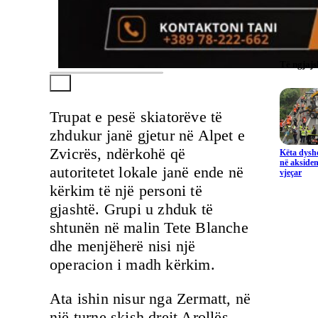
Të ngjaj
Trupat e pesë skiatorëve të
zhdukur janë gjetur në Alpet e
Zvicrës, ndërkohë që
Këta dysho
në aksiden
autoritetet lokale janë ende në
vjeçar
kërkim të një personi të
gjashtë. Grupi u zhduk të
shtunën në malin Tete Blanche
dhe menjëherë nisi një
operacion i madh kërkim.
Ata ishin nisur nga Zermatt, në
një turne skish drejt Arollës.