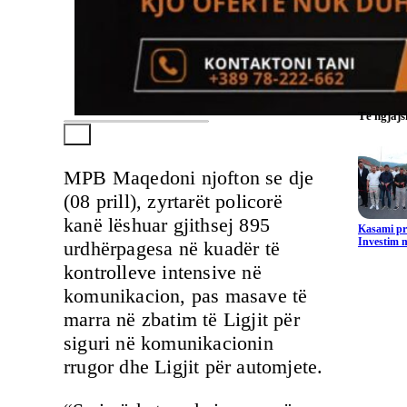
Të ngjaj
MPB Maqedoni njofton se dje
(08 prill), zyrtarët policorë
kanë lëshuar gjithsej 895
Kasami pr
Investim m
urdhërpagesa në kuadër të
kontrolleve intensive në
komunikacion, pas masave të
marra në zbatim të Ligjit për
siguri në komunikacionin
rrugor dhe Ligjit për automjete.