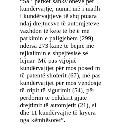
“Sa i përket sanksioneve për
kundërvajtje, numri më i madh
i kundërvajtjeve të shqiptuara
ndaj drejtuesve të automjeteve
vazhdon të ketë të bëjë me
parkimin e paligjshëm (299),
ndërsa 273 kanë të bëjnë me
tejkalimin e shpejtësisë së
lejuar. Më pas vijojnë
kundërvajtjet për mos posedim
të patentë shoferit (67), më pas
kundërvajtjet për mos vendosje
të rripit të sigurimit (54), për
përdorim të celularit gjatë
drejtimit të automjetit (21), si
dhe 11 kundërvajtje të kryera
nga këmbësorët”.