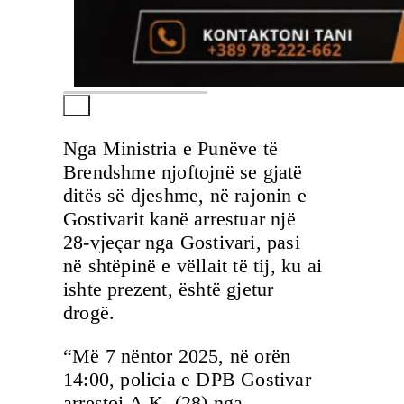
Nga Ministria e Punëve të
Brendshme njoftojnë se gjatë
ditës së djeshme, në rajonin e
Gostivarit kanë arrestuar një
28-vjeçar nga Gostivari, pasi
në shtëpinë e vëllait të tij, ku ai
ishte prezent, është gjetur
drogë.
“Më 7 nëntor 2025, në orën
14:00, policia e DPB Gostivar
arrestoi A.K. (28) nga