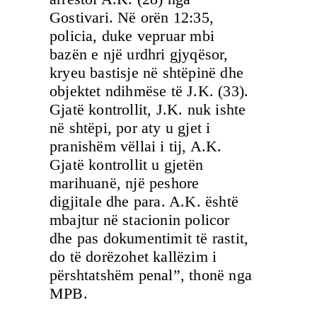
Gostivari. Në orën 12:35,
policia, duke vepruar mbi
bazën e një urdhri gjyqësor,
kryeu bastisje në shtëpinë dhe
objektet ndihmëse të J.K. (33).
Gjatë kontrollit, J.K. nuk ishte
në shtëpi, por aty u gjet i
pranishëm vëllai i tij, A.K.
Gjatë kontrollit u gjetën
marihuanë, një peshore
digjitale dhe para. A.K. është
mbajtur në stacionin policor
dhe pas dokumentimit të rastit,
do të dorëzohet kallëzim i
përshtatshëm penal”, thonë nga
MPB.