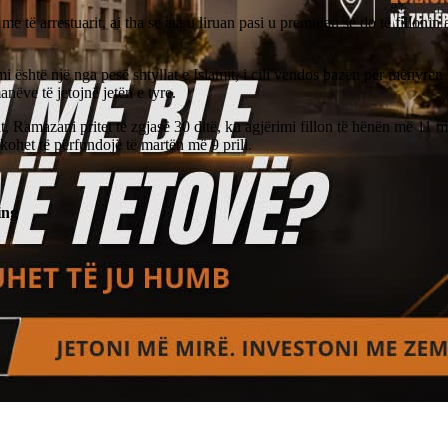
me të arrestuarit, ai tha se ata u liruan pasi u premtuan se do të fillonin 
i është një nga pesë shtyllat e Islamit, i cili vendos bazën për mënyrën 
nëve të jetojnë jetën e tyre.
t, Ramazani pritet të zgjasë 30 ditë, ku agjërimi fillon të hënën më 11 
kohet të përfundojë të martën më 9 prill.
ing