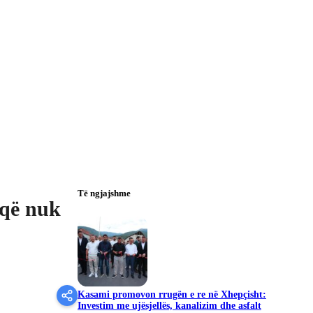
Të ngjajshme
 që nuk
Kasami promovon rrugën e re në Xhepçisht:
Investim me ujësjellës, kanalizim dhe asfalt