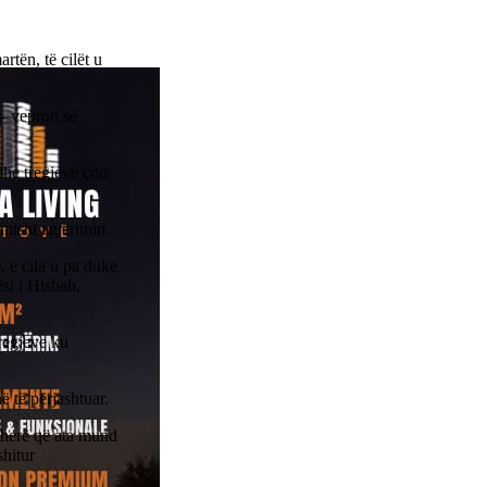
rtën, të cilët u
 – vepron së
 dhe tregjeve çdo
misht agjërimin.
, e cila u pa duke
si i Hisbah,
tregjeve ku
ë të përjashtuar.
 herë që ata mund
shitur