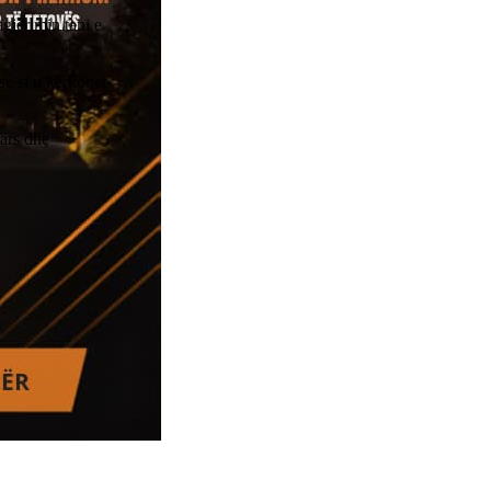
agjërimin tani e
se si u kërkohet
mars dhe