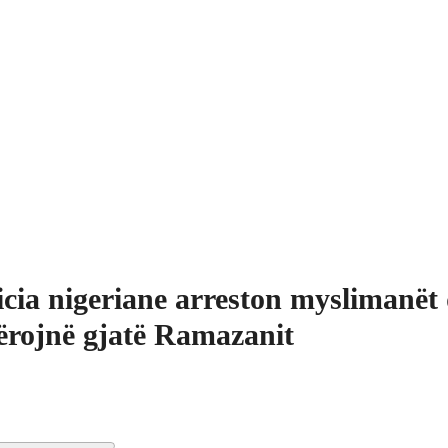
icia nigeriane arreston myslimanët
ërojnë gjatë Ramazanit