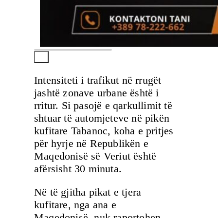
Intensiteti i trafikut në rrugët
jashtë zonave urbane është i
rritur. Si pasojë e qarkullimit të
shtuar të automjeteve në pikën
kufitare Tabanoc, koha e pritjes
për hyrje në Republikën e
Maqedonisë së Veriut është
afërsisht 30 minuta.
Në të gjitha pikat e tjera
kufitare, nga ana e
Maqedonisë, nuk raportohen