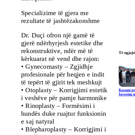
Specializime të gjera me
rezultate të jashtëzakonshme
Dr. Duçi ofron një gamë të
gjerë ndërhyrjesh estetike dhe
rekonstruktive, ndër më të
Të ngjaj
kërkuarat në vend dhe rajon:
• Gynecomasty – Zgjidhje
profesionale për heqjen e indit
të tepërt të gjirit tek meshkujt
• Otoplasty – Korrigjimi estetik
Kasami pr
Investim m
i veshëve për pamje harmonike
• Rinoplasty – Formësimi i
hundës duke ruajtur funksionin
e saj natyral
• Blepharoplasty – Korrigjimi i