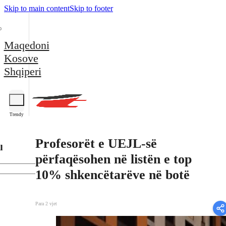
Skip to main content
Skip to footer
Maqedoni
Kosove
Shqiperi
Trendy
Profesorët e UEJL-së
l
përfaqësohen në listën e top
10% shkencëtarëve në botë
Para 2 vjet