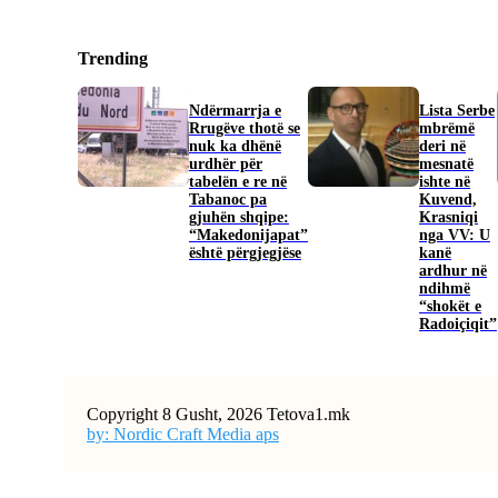
Trending
Ndërmarrja e
​Lista Serbe
Rrugëve thotë se
mbrëmë
nuk ka dhënë
deri në
urdhër për
mesnatë
tabelën e re në
ishte në
Tabanoc pa
Kuvend,
gjuhën shqipe:
Krasniqi
“Makedonijapat”
nga VV: U
është përgjegjëse
kanë
ardhur në
ndihmë
“shokët e
Radoiçiqit”
Copyright 8 Gusht, 2026 Tetova1.mk
by: Nordic Craft Media aps