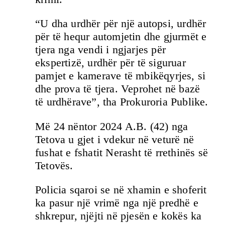
“U dha urdhër për një autopsi, urdhër
për të hequr automjetin dhe gjurmët e
tjera nga vendi i ngjarjes për
ekspertizë, urdhër për të siguruar
pamjet e kamerave të mbikëqyrjes, si
dhe prova të tjera. Veprohet në bazë
të urdhërave”, tha Prokuroria Publike.
Më 24 nëntor 2024 A.B. (42) nga
Tetova u gjet i vdekur në veturë në
fushat e fshatit Nerasht të rrethinës së
Tetovës.
Policia sqaroi se në xhamin e shoferit
ka pasur një vrimë nga një predhë e
shkrepur, njëjti në pjesën e kokës ka