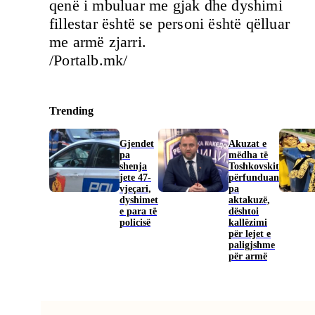
qenë i mbuluar me gjak dhe dyshimi
fillestar është se personi është qëlluar
me armë zjarri.
/Portalb.mk/
Trending
Gjendet
Akuzat e
pa
mëdha të
shenja
Toshkovskit
jete 47-
përfunduan
vjeçari,
pa
dyshimet
aktakuzë,
e para të
dështoi
policisë
kallëzimi
për lejet e
paligjshme
për armë