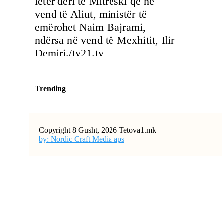
letër deri te Mitreski që në
vend të Aliut, ministër të
emërohet Naim Bajrami,
ndërsa në vend të Mexhitit, Ilir
Demiri./tv21.tv
Trending
Copyright 8 Gusht, 2026 Tetova1.mk
by: Nordic Craft Media aps