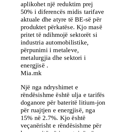
aplikohet një reduktim prej
50% i diferencës midis tarifave
aktuale dhe atyre të BE-së për
produktet përkatëse. Kjo masë
pritet të ndihmojë sektorët si
industria automobilistike,
përpunimi i metaleve,
metalurgjia dhe sektori i
energjisë .
Mia.mk
Një nga ndryshimet e
rëndësishme është ulja e tarifës
doganore për bateritë litium-jon
për ruajtjen e energjisë, nga
15% në 2.7%. Kjo është
veçanërisht e rëndësishme për