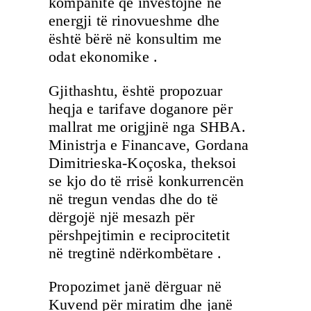
kompanitë që investojnë në
energji të rinovueshme dhe
është bërë në konsultim me
odat ekonomike .
Gjithashtu, është propozuar
heqja e tarifave doganore për
mallrat me origjinë nga SHBA.
Ministrja e Financave, Gordana
Dimitrieska-Koçoska, theksoi
se kjo do të rrisë konkurrencën
në tregun vendas dhe do të
dërgojë një mesazh për
përshpejtimin e reciprocitetit
në tregtinë ndërkombëtare .
Propozimet janë dërguar në
Kuvend për miratim dhe janë