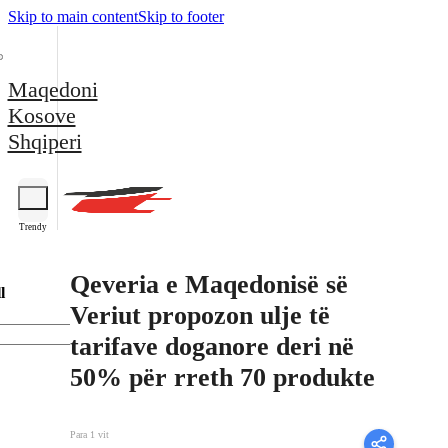
Skip to main content
Skip to footer
Maqedoni
Kosove
Shqiperi
Trendy
Qeveria e Maqedonisë së
l
Veriut propozon ulje të
tarifave doganore deri në
50% për rreth 70 produkte
Para 1 vit