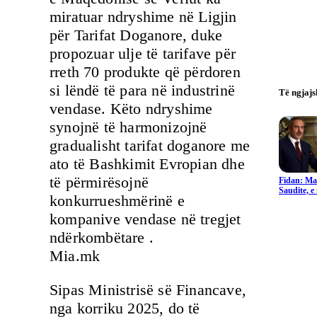
miratuar ndryshime në Ligjin
për Tarifat Doganore, duke
propozuar ulje të tarifave për
rreth 70 produkte që përdoren
si lëndë të para në industrinë
Të ngjaj
vendase. Këto ndryshime
synojnë të harmonizojnë
gradualisht tarifat doganore me
ato të Bashkimit Evropian dhe
të përmirësojnë
Fidan: Ma
Saudite, 
konkurrueshmërinë e
kompanive vendase në tregjet
ndërkombëtare .
Mia.mk
Sipas Ministrisë së Financave,
nga korriku 2025, do të