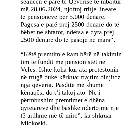
seancën e parë të Qeverisë të mbajtur
më 28.06.2024, njoftoj rritje lineare
të pensioneve për 5.000 denarë.
Pagesa e parë prej 2500 denarë do të
bëhet në shtator, ndërsa e dyta prej
2500 denarë do të pasojë në mars”.
“Këtë premtim e kam bërë në takimin
tim të fundit me pensionistët në
Veles. Ishte koha kur ata protestonin
në rrugë duke kërkuar trajtim dinjitoz
nga qeveria. Pasdite me shumë
kënaqësi do t’i takoj ato. Ne i
përmbushim premtimet e dhëna
qytetarëve dhe bashkë ndërtojmë një
të ardhme më të mire”, ka shkruar
Mickoski.