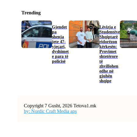
Trending
Gjendet
Lëvizja e
pa
Studentëve
shenja
Shqiptarë
jete 47-
ridorëzon
vjeçari,
kërkesën:
dyshimet
Provimet
e para të
shtetërore
policisë
të
zhvillohen
edhe në
gjuhën
shqipe
Copyright 7 Gusht, 2026 Tetova1.mk
by: Nordic Craft Media aps