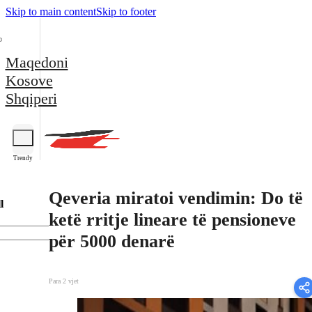
Skip to main content
Skip to footer
Maqedoni
Kosove
Shqiperi
Trendy
Qeveria miratoi vendimin: Do të
l
ketë rritje lineare të pensioneve
për 5000 denarë
Para 2 vjet