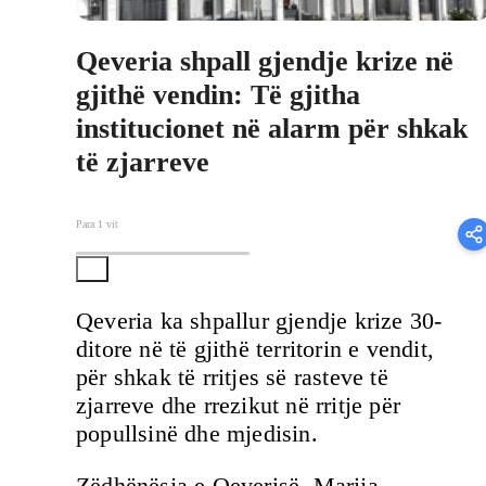
Qeveria shpall gjendje krize në
gjithë vendin: Të gjitha
institucionet në alarm për shkak
të zjarreve
Para 1 vit
Qeveria ka shpallur gjendje krize 30-
ditore në të gjithë territorin e vendit,
për shkak të rritjes së rasteve të
zjarreve dhe rrezikut në rritje për
popullsinë dhe mjedisin.
Zëdhënësja e Qeverisë, Marija