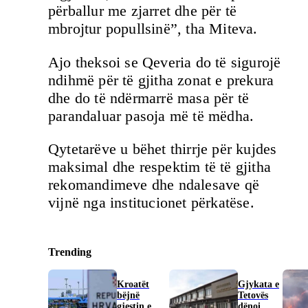
përballur me zjarret dhe për të
mbrojtur popullsinë”, tha Miteva.
Ajo theksoi se Qeveria do të sigurojë
ndihmë për të gjitha zonat e prekura
dhe do të ndërmarrë masa për të
parandaluar pasoja më të mëdha.
Qytetarëve u bëhet thirrje për kujdes
maksimal dhe respektim të të gjitha
rekomandimeve dhe ndalesave që
vijnë nga institucionet përkatëse.
Trending
Kroatët
Gjykata e
bëjnë
Tetovës
gjestin e
dënoi