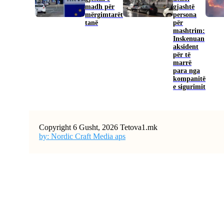
madh për
gjashtë
mërgimtarët
persona
tanë
për
mashtrim:
Inskenuan
aksident
për të
marrë
para nga
kompanitë
e sigurimit
Copyright 6 Gusht, 2026 Tetova1.mk
by: Nordic Craft Media aps