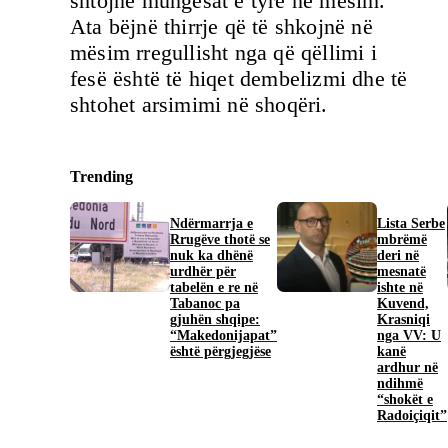
shtojnë mungesat e tyre në mësim.
Ata bëjnë thirrje që të shkojnë në
mësim rregullisht nga që qëllimi i
fesë është të hiqet dembelizmi dhe të
shtohet arsimimi në shoqëri.
Trending
Ndërmarrja e
​Lista Serbe
Rrugëve thotë se
mbrëmë
nuk ka dhënë
deri në
urdhër për
mesnatë
tabelën e re në
ishte në
Tabanoc pa
Kuvend,
gjuhën shqipe:
Krasniqi
“Makedonijapat”
nga VV: U
është përgjegjëse
kanë
ardhur në
ndihmë
“shokët e
Radoiçiqit”