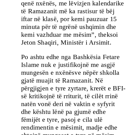
qenë nxënës, me lëvizjen kalendarike
të Ramazanit më ka rastisur të bëj
iftar në klasë, por kemi pauzuar 15
minuta për të ngrënë ushqimin dhe
kemi vazhduar me mësim”, theksoi
Jeton Shaqiri, Ministër i Arsimit.
Po ashtu edhe nga Bashkësia Fetare
Islame nuk e justifikojnë me asgjë
mungesën e nxënësve nëpër shkolla
gjatë muajit të Ramazanit. Në
përgjigjen e tyre zyrtare, krerët e BFI-
së kritikojnë të rriturit, të cilët rrinë
natën vonë deri në vaktin e syfyrit
dhe kështu lënë pa gjumë edhe
fëmijët e tyre, pasoj e cila ulë
rendimentin e mësimit, madje edhe