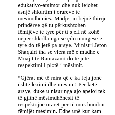
edukativo-arsimor dhe nuk lejohet
asnjë shkurtim i orareve të
mësimdhënies. Madje, iu bëjnë thirrje
prindërve që tu përkushtohen
fëmijëve të tyre për ti sjell në kohë
nëpër shkolla nga se çdo mungesë e
tyre do të jetë pa arsye. Ministri Jeton
Shaqairi tha se vlera më e madhe e
Muajit të Ramazanit do të jetë
respektimi i plotë i mësimit.
“Gjërat më të mira që e ka feja jonë
është leximi dhe mësimi! Për këtë
arsye, duke u nisur nga ajo apeloj tek
të gjithë mësimdhënësit të
respektojnë oraret për të mos humbur
fëmijët mësimin. Edhe unë kur kam