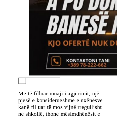
Me të filluar muaji i agjërimit, një
pjesë e konsiderueshme e nxënësve
kanë filluar të mos vijnë rregullisht
në shkollë, thonë mësimdhënësit e