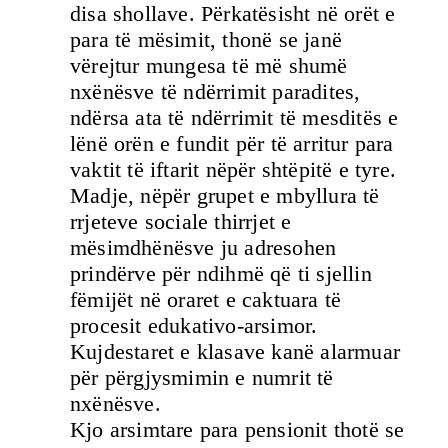
disa shollave. Përkatësisht në orët e
para të mësimit, thonë se janë
vërejtur mungesa të më shumë
nxënësve të ndërrimit paradites,
ndërsa ata të ndërrimit të mesditës e
lënë orën e fundit për të arritur para
vaktit të iftarit nëpër shtëpitë e tyre.
Madje, nëpër grupet e mbyllura të
rrjeteve sociale thirrjet e
mësimdhënësve ju adresohen
prindërve për ndihmë që ti sjellin
fëmijët në oraret e caktuara të
procesit edukativo-arsimor.
Kujdestaret e klasave kanë alarmuar
për përgjysmimin e numrit të
nxënësve.
Kjo arsimtare para pensionit thotë se