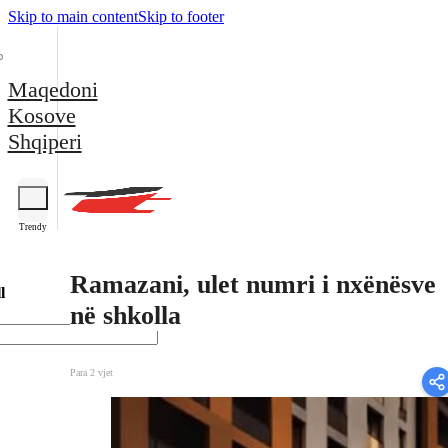
Skip to main content
Skip to footer
Maqedoni
Kosove
Shqiperi
Trendy
Ramazani, ulet numri i nxënësve
l
në shkolla
Para 2 vjet