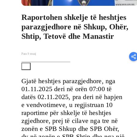
Raportohen shkelje të heshtjes
parazgjedhore në Shkup, Ohër,
Shtip, Tetovë dhe Manastir
Para 9 muaj
Gjatë heshtjes parazgjedhore, nga
01.11.2025 deri në orën 07:00 të
datës 02.11.2025, pra deri në hapjen
e vendvotimeve, u regjistruan 10
raportime për shkelje të heshtjes
zgjedhore, prej të cilave nga tre në
zonën e SPB Shkup dhe SPB Ohër,
dy në zonën e SPB Shtip dhe nga një