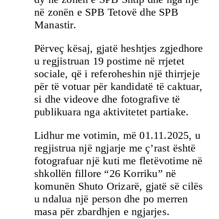
në zonën e SPB Tetovë dhe SPB
Manastir.
Përveç kësaj, gjatë heshtjes zgjedhore
u regjistruan 19 postime në rrjetet
sociale, që i referoheshin një thirrjeje
për të votuar për kandidatë të caktuar,
si dhe videove dhe fotografive të
publikuara nga aktivitetet partiake.
Lidhur me votimin, më 01.11.2025, u
regjistrua një ngjarje me ç’rast është
fotografuar një kuti me fletëvotime në
shkollën fillore “26 Korriku” në
komunën Shuto Orizarë, gjatë së cilës
u ndalua një person dhe po merren
masa për zbardhjen e ngjarjes.