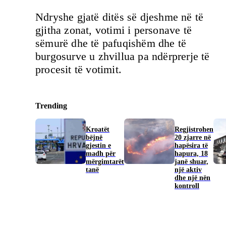
Ndryshe gjatë ditës së djeshme në të
gjitha zonat, votimi i personave të
sëmurë dhe të pafuqishëm dhe të
burgosurve u zhvillua pa ndërprerje të
procesit të votimit.
Trending
Kroatët
Regjistrohen
bëjnë
20 zjarre në
gjestin e
hapësira të
madh për
hapura, 18
mërgimtarët
janë shuar,
tanë
një aktiv
dhe një nën
kontroll