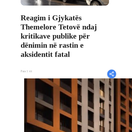
Reagim i Gjykatës
Themelore Tetovë ndaj
kritikave publike për
dënimin në rastin e
aksidentit fatal
Para 1 vit