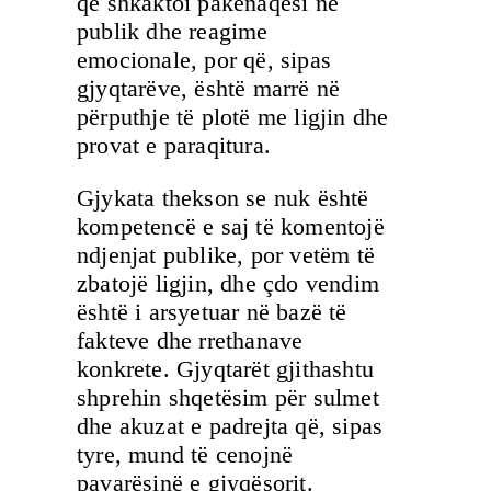
që shkaktoi pakënaqësi në
publik dhe reagime
emocionale, por që, sipas
gjyqtarëve, është marrë në
përputhje të plotë me ligjin dhe
provat e paraqitura.
Gjykata thekson se nuk është
kompetencë e saj të komentojë
ndjenjat publike, por vetëm të
zbatojë ligjin, dhe çdo vendim
është i arsyetuar në bazë të
fakteve dhe rrethanave
konkrete. Gjyqtarët gjithashtu
shprehin shqetësim për sulmet
dhe akuzat e padrejta që, sipas
tyre, mund të cenojnë
pavarësinë e gjyqësorit.