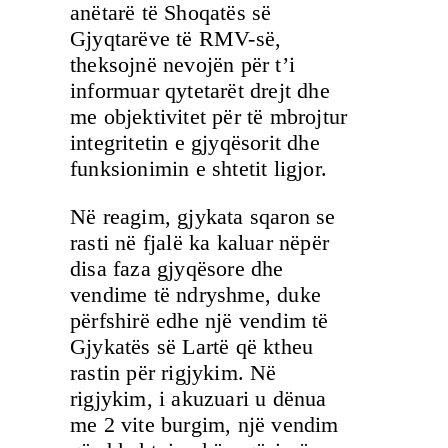
anëtarë të Shoqatës së
Gjyqtarëve të RMV-së,
theksojnë nevojën për t’i
informuar qytetarët drejt dhe
me objektivitet për të mbrojtur
integritetin e gjyqësorit dhe
funksionimin e shtetit ligjor.
Në reagim, gjykata sqaron se
rasti në fjalë ka kaluar nëpër
disa faza gjyqësore dhe
vendime të ndryshme, duke
përfshirë edhe një vendim të
Gjykatës së Lartë që ktheu
rastin për rigjykim. Në
rigjykim, i akuzuari u dënua
me 2 vite burgim, një vendim