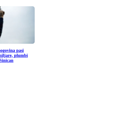
Bogovina pasi
miljare, plumbi
 Siniçan