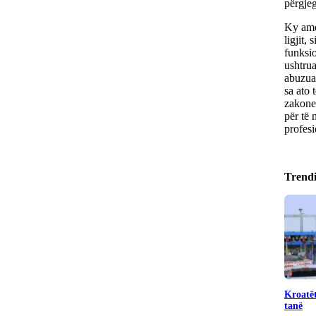
përgjeg
Ky ame
ligjit,
funksio
ushtrua
abuzuar
sa ato 
zakonet
për të 
profesi
Trend
Kroatët
tanë