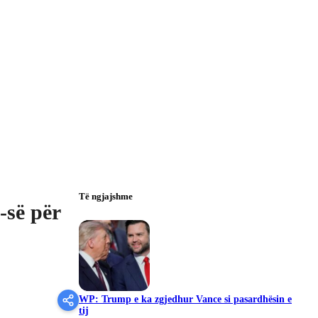
Të ngjajshme
-së për
WP: Trump e ka zgjedhur Vance si pasardhësin e
tij