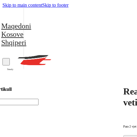
Skip to main content
Skip to footer
Maqedoni
Kosove
Shqiperi
Trendy
Rea
tikull
vet
Para 2 vjet