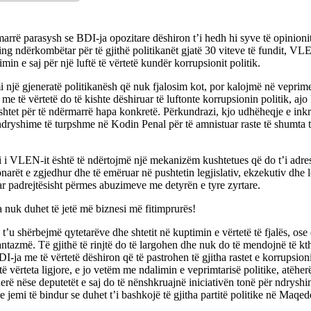
arrë parasysh se BDI-ja opozitare dëshiron t’i hedh hi syve të opinion
ing ndërkombëtar për të gjithë politikanët gjatë 30 viteve të fundit, V
min e saj për një luftë të vërtetë kundër korrupsionit politik.
 një gjeneratë politikanësh që nuk fjalosim kot, por kalojmë në veprim
me të vërtetë do të kishte dëshiruar të luftonte korrupsionin politik, ajo
shtet për të ndërmarrë hapa konkretë. Përkundrazi, kjo udhëheqje e in
ndryshime të turpshme në Kodin Penal për të amnistuar raste të shumta t
 i VLEN-it është të ndërtojmë një mekanizëm kushtetues që do t’i adres
narët e zgjedhur dhe të emëruar në pushtetin legjislativ, ekzekutiv dhe lo
ar padrejtësisht përmes abuzimeve me detyrën e tyre zyrtare.
a nuk duhet të jetë më biznesi më fitimprurës!
t’u shërbejmë qytetarëve dhe shtetit në kuptimin e vërtetë të fjalës, ose
ntazmë. Të gjithë të rinjtë do të largohen dhe nuk do të mendojnë të kt
I-ja me të vërtetë dëshiron që të pastrohen të gjitha rastet e korrupsioni
të vërteta ligjore, e jo vetëm me ndalimin e veprimtarisë politike, atëherë
rë nëse deputetët e saj do të nënshkruajnë iniciativën tonë për ndrysh
ne jemi të bindur se duhet t’i bashkojë të gjitha partitë politike në Maqed