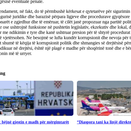
jësisë eventuale penale.
ndament, në fakt, do të përmbushë kërkesat e qytetarëve për sigurimin 
 sigurisë juridike dhe barazisë përpara ligjeve dhe procedurave gjyqësore 
narët e zgjedhur dhe të emëruar, të cilët janë propozuar nga partitë pol
r ose ushtrojnë funksione në pushtetin legjislativ, ekzekutiv dhe lokal,
 me ndikimin e tyre dhe kanë ushtruar presion për të shtyrë procedurat 
të vjetërsohen. Ne besojmë se lufta kundër korrupsionit dhe nevoja për t
 shumë të këqija të korrupsionit politik dhe shmangies së drejtësisë pë
ndikuar në drejtësi, është një plagë e madhe për shoqërinë tonë dhe e bë
onin më të urryer.
ing
 bëjnë gjestin e madh për mërgimtarët
“Diaspora tani ka linjë direk