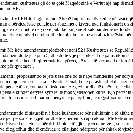
endament kushtetues që do ta çojë Maqedoninë e Veriut një hap të mad
imin në BE.
ozimi i VLEN-it: Ligjet mund të kenë fuqi retroaktive edhe në rastet q
imin e përgjegjësisë penale për abuzimet e kryera nga funksionarët e zg
 gjatë ushtrimit të detyrave publike, ku janë shkaktuar dëme në fondet
buxhetore në nivel qendror dhe lokal, dhe ku me ato abuzime është përfi
shme.
imi: Me këtë amendament plotësohet neni 52 i Kushtetutës së Republik
dament do të jetë pika 5, dhe do të vijë pas pikës 4 që parashikon se: 
 nuk mund të kenë fuqi retroaktive, përveç në raste të veçanta kur kjo ë
me për qytetarët”.
menti i propozuar do të jetë bazë dhe do të hapë mundësinë për ndry
me me një nen të ri 112-a në Kodin Penal, ku të parashikohet dispozitë 
le penale të kryera nga funksionarët e zgjedhur dhe të emëruar, të cilat
a penale kundër detyrës zyrtare, të mos vjetërsohen kurrë. Kjo përfshin
imit të pasurisë së fituar në mënyrë të paligjshme, të regjistruar në emër
dament do të sigurojë një bazë kushtetuese për rishikimin e të gjitha 
ore për personat e zgjedhur dhe të emëruar ish apo aktual. Me këtë am
t një bazë kushtetuese për rishikimin e të gjitha procedurave gjyqësore 
ve të zgjedhur dhe të emëruar, të cilat janë ndërprerë për shkak të vjetër