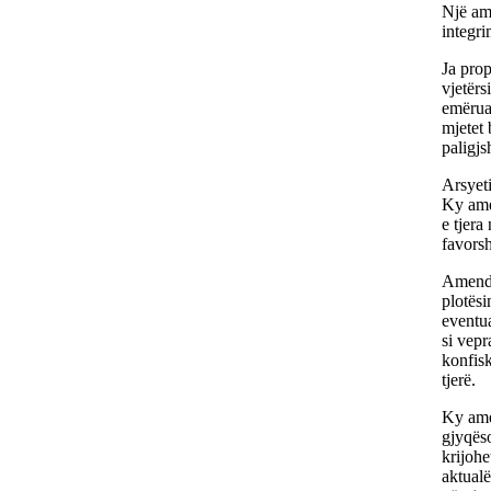
Një am
integr
Ja prop
vjetërs
emëruar
mjetet 
paligj
Arsyet
Ky amen
e tjera
favorsh
Amenda
plotësi
eventua
si vepr
konfisk
tjerë.
Ky amen
gjyqës
krijohe
aktualë