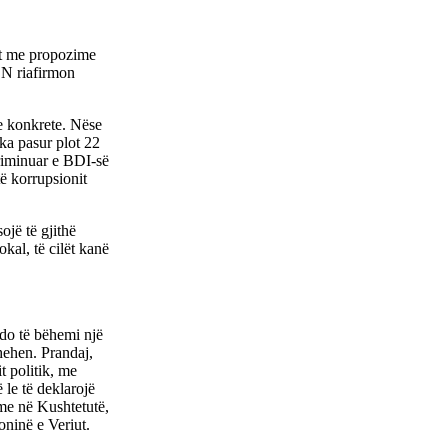
it me propozime
LEN riafirmon
e konkrete. Nëse
 ka pasur plot 22
kriminuar e BDI-së
ë korrupsionit
ojë të gjithë
kal, të cilët kanë
 do të bëhemi një
hehen. Prandaj,
t politik, me
 le të deklarojë
ime në Kushtetutë,
oninë e Veriut.