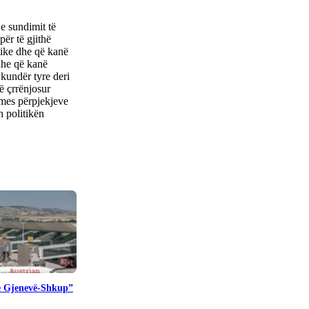
e sundimit të
për të gjithë
itike dhe që kanë
 dhe që kanë
kundër tyre deri
ë çrrënjosur
rmes përpjekjeve
n politikën
te Gjenevë-Shkup”