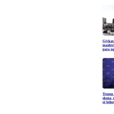
Gjykata
mashtr
para ng
Trump k
skena, 
të bëhet