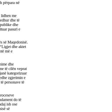
h përpara në
ë lidhen me
jedhur dhe të
 publike dhe
tuar pasuri e
ës së Maqedonisë.
“Ligjet dhe aktet
shtë më e
shime dhe
me të cilën veprat
 janë kategorizuar
 edhe zgjerimin e
 të personave të
proceseve
endament do të
ndaj ish ose
sisë së