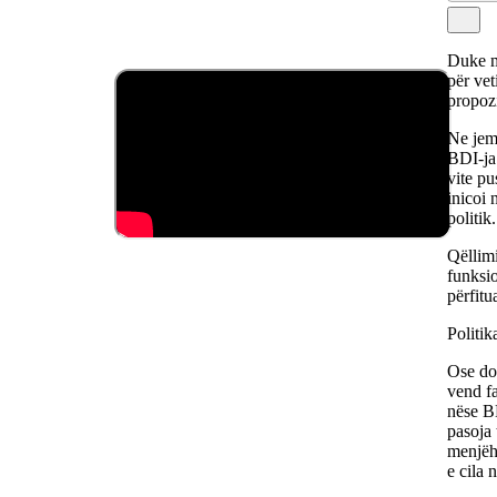
Duke m
për vet
propozi
Ne jemi
BDI-ja 
vite pu
inicoi 
politik.
Qëllimi
funksio
përfitu
Politik
Ose do 
vend fa
nëse BD
pasoja 
menjëhe
e cila 