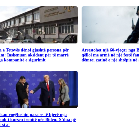
 e Tetovës dënoi gjashtë persona për
Arrestohet një 60-vjeçar nga 
im: Inskenuan aksident për të marrë
qëlloi me armë në një festë fa
a kompanitë e sigurimit
dëmtoi çatinë e një shtëpie në
ap vogëlushin para se të bjerë nga
nuk i kursen ironitë për Biden: S’dua që
 si ai