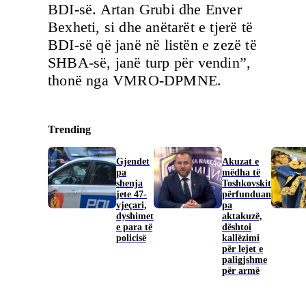
BDI-së. Artan Grubi dhe Enver
Bexheti, si dhe anëtarët e tjerë të
BDI-së që janë në listën e zezë të
SHBA-së, janë turp për vendin”,
thonë nga VMRO-DPMNE.
Trending
Gjendet
Akuzat e
pa
mëdha të
shenja
Toshkovskit
jete 47-
përfunduan
vjeçari,
pa
dyshimet
aktakuzë,
e para të
dështoi
policisë
kallëzimi
për lejet e
paligjshme
për armë