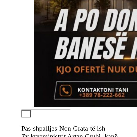
Pas shpalljes Non Grata të ish
Zv.kryeministrit Artan Grubi. kanë