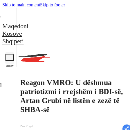
Skip to main content
Skip to footer
Maqedoni
Kosove
Shqiperi
Trendy
Reagon VMRO: U dëshmua
l
patriotizmi i rrejshëm i BDI-së,
Artan Grubi në listën e zezë të
SHBA-së
Para 2 vjet