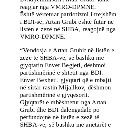
reagiar nga VMRO-DPMNE.
Është vërtetuar patriotizmi i rrejshëm
i BDI-së, Artan Grubi është futur në
listën e zezë në SHBA, reagojnë nga
VMRO-DPMNE.
“Vendosja e Artan Grubit në listën e
zezë të SHBA-ve, së bashku me
gjyqtarin Enver Begjeti, dëshmoi
partishmërinë e shtetit nga BDI.
Enver Bexheti, gjyqtari që e mbajti
në sirtar rastin Mijallkov, dëshmon
partishmërinë e gjyqësorit.
Gjyqtarët e mbështetur nga Artan
Grubi dhe BDI dalëngadalë po
përfundojnë në listën e zezë të
SHBA-ve, së bashku me anëtarët e