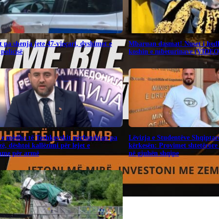
 pa shenja jete 47-vjeçari, dyshimet e
Mbaruan dasmat! Nuset i hedh
 policisë
koshin e mbeturinave (VIDEO
 e mëdha të Toshkovskit përfunduan pa
Lëvizja e Studentëve Shqiptar
ë, dështoi kallëzimi për lejet e
kërkesën: Provimet shtetërore 
shme për armë
në gjuhën shqipe