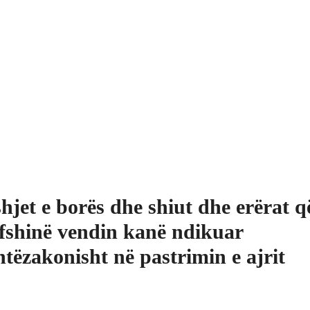
hjet e borës dhe shiut dhe erërat q
fshinë vendin kanë ndikuar
htëzakonisht në pastrimin e ajrit