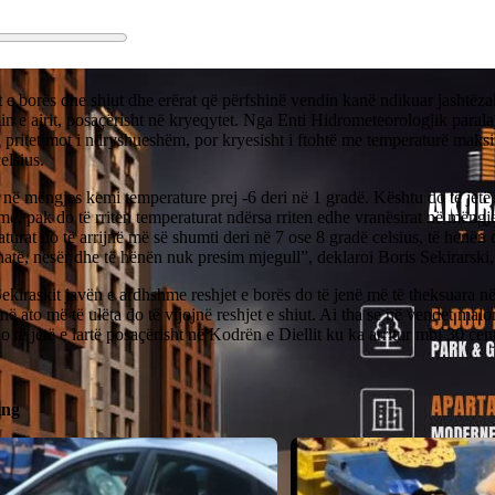
 e borës dhe shiut dhe erërat që përfshinë vendin kanë ndikuar jashtëza
in e ajrit, posaçërisht në kryeqytet. Nga Enti Hidrometeorologjik paral
 pritet mot i ndryshueshëm, por kryesisht i ftohtë me temperaturë maksi
elsius.
në mëngjes kemi temperature prej -6 deri në 1 gradë. Kështu do të jetë 
e, pak do të rriten temperaturat ndërsa rriten edhe vranësirat në mëngje
turat do të arrijnë më së shumti deri në 7 ose 8 gradë celsius, të hënën 
atë, nesër dhe të hënën nuk presim mjegull”, deklaroi Boris Sekirarski,
ekiraskit javën e ardhshme reshjet e borës do të jenë më të theksuara n
në ato më të ulëta do të vijojnë reshjet e shiut. Ai tha se në vendet malor
o të jetë e lartë posaçërisht në Kodrën e Diellit ku ka arritur mbi 30 ce
ing