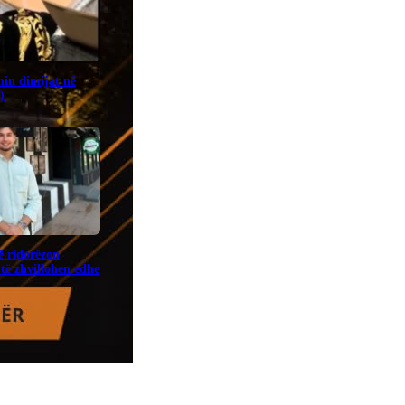
in dimijat në
)
ë ridorëzon
të zhvillohen edhe