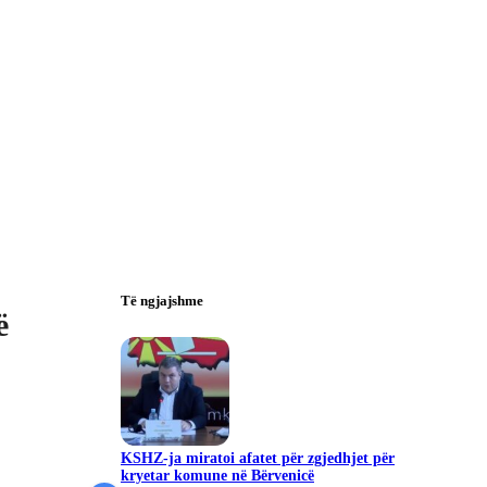
Të ngjajshme
ë
KSHZ-ja miratoi afatet për zgjedhjet për
kryetar komune në Bërvenicë