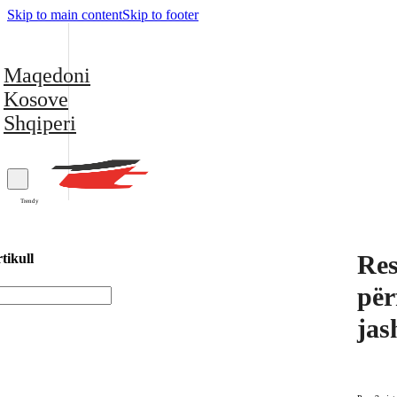
Skip to main content
Skip to footer
Maqedoni
Kosove
Shqiperi
Trendy
Res
tikull
për
jas