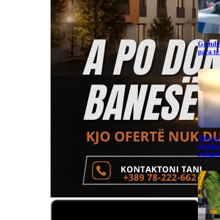
Gjendet
para të
Akuzat
aktakuz
paligj