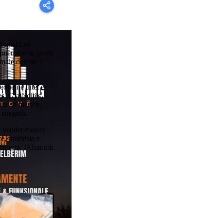
konisht në
ajmërojnë se javën
male deri në 7
edhe në ditët e
s. Gjatë ditës
dhe të martën.
 sinoptik.
ë vendet malore
e, trashësia e
ntimetra. /Alsat.mk