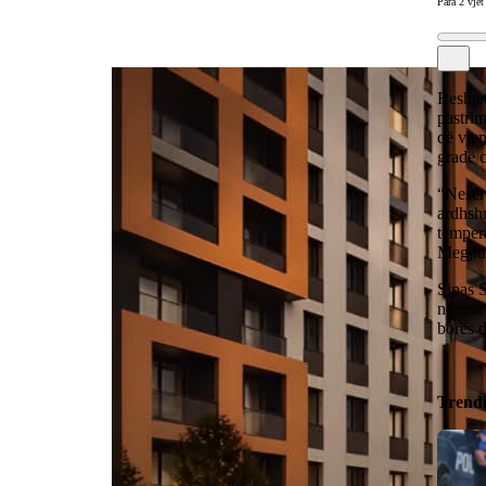
Para 2 vjet
Reshjet
pastrim
që vjen
gradë c
“Nesër 
ardhshm
tempera
Megjith
Sipas S
ndërsa 
borës d
Trend