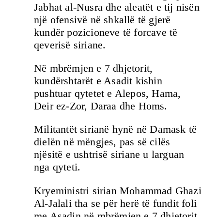
Jabhat al-Nusra dhe aleatët e tij nisën
një ofensivë në shkallë të gjerë
kundër pozicioneve të forcave të
qeverisë siriane.
Në mbrëmjen e 7 dhjetorit,
kundërshtarët e Asadit kishin
pushtuar qytetet e Alepos, Hama,
Deir ez-Zor, Daraa dhe Homs.
Militantët sirianë hynë në Damask të
dielën në mëngjes, pas së cilës
njësitë e ushtrisë siriane u larguan
nga qyteti.
Kryeministri sirian Mohammad Ghazi
Al-Jalali tha se për herë të fundit foli
me Asadin në mbrëmjen e 7 dhjetorit