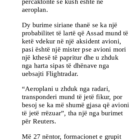
përcaktonte se kush është në
aeroplan.
Dy burime siriane thanë se ka një
probabilitet të lartë që Assad mund të
ketë vdekur në një aksident avioni,
pasi është një mister pse avioni mori
një kthesë të papritur dhe u zhduk
nga harta sipas të dhënave nga
uebsajti Flightradar.
“Aeroplani u zhduk nga radari,
transponderi mund të jetë fikur, por
besoj se ka më shumë gjasa që avioni
të jetë rrëzuar”, tha një nga burimet
për Reuters.
Më 27 nëntor, formacionet e grupit