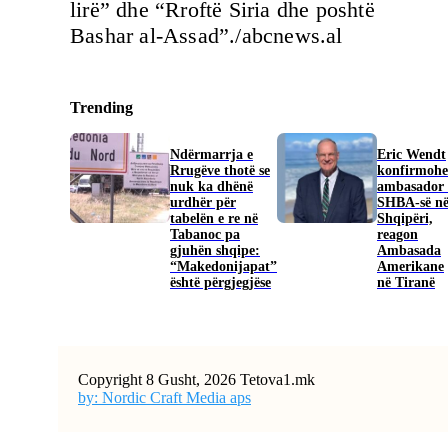
lirë” dhe “Rroftë Siria dhe poshtë
Bashar al-Assad”./abcnews.al
Trending
Ndërmarrja e
Eric Wendt
Rrugëve thotë se
konfirmohe
nuk ka dhënë
ambasador 
urdhër për
SHBA-së n
tabelën e re në
Shqipëri,
Tabanoc pa
reagon
gjuhën shqipe:
Ambasada
“Makedonijapat”
Amerikane
është përgjegjëse
në Tiranë
Copyright 8 Gusht, 2026 Tetova1.mk
by: Nordic Craft Media aps