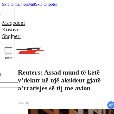
Skip to main content
Skip to footer
Maqedoni
Kosove
Shqiperi
Trendy
Reuters: Assad mund të ketë
l
v’dekur në një aksident gjatë
a’rratisjes së tij me avion
Para 2 vjet