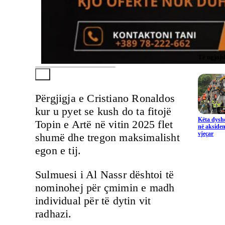
Të ngjaj
Përgjigja e Cristiano Ronaldos
kur u pyet se kush do ta fitojë
Këta dysho
Topin e Artë në vitin 2025 flet
në aksiden
vjeçar
shumë dhe tregon maksimalisht
egon e tij.
Sulmuesi i Al Nassr dështoi të
nominohej për çmimin e madh
individual për të dytin vit
radhazi.