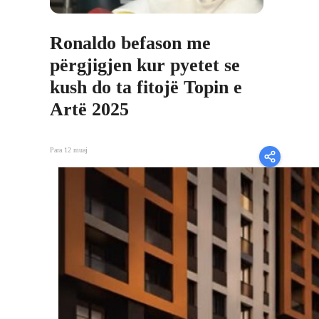
Ronaldo befason me
përgjigjen kur pyetet se
kush do ta fitojë Topin e
Artë 2025
Para 12 muaj