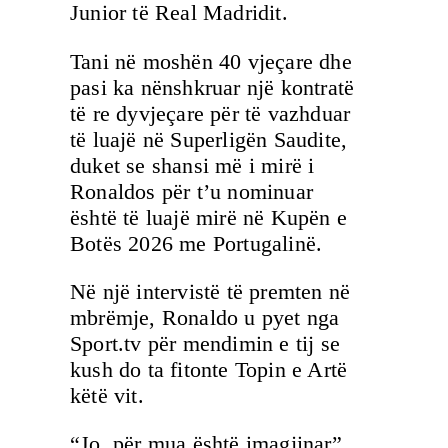
Junior të Real Madridit.
Tani në moshën 40 vjeçare dhe
pasi ka nënshkruar një kontratë
të re dyvjeçare për të vazhduar
të luajë në Superligën Saudite,
duket se shansi më i mirë i
Ronaldos për t’u nominuar
është të luajë mirë në Kupën e
Botës 2026 me Portugalinë.
Në një intervistë të premten në
mbrëmje, Ronaldo u pyet nga
Sport.tv për mendimin e tij se
kush do ta fitonte Topin e Artë
këtë vit.
“Jo, për mua është imagjinar”,