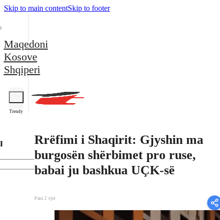
Skip to main content
Skip to footer
Maqedoni
Kosove
Shqiperi
Trendy
Rrëfimi i Shaqirit: Gjyshin ma
l
burgosën shërbimet pro ruse,
babai ju bashkua UÇK-së
Para 2 vjet