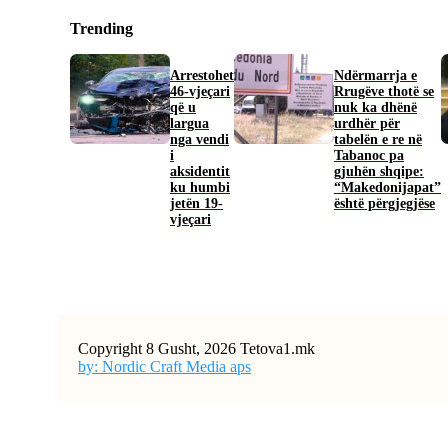
Trending
Arrestohet
Ndërmarrja e
46-vjeçari
Rrugëve thotë se
që u
nuk ka dhënë
largua
urdhër për
nga vendi
tabelën e re në
i
Tabanoc pa
aksidentit
gjuhën shqipe:
ku humbi
“Makedonijapat”
jetën 19-
është përgjegjëse
vjeçari
Copyright 8 Gusht, 2026 Tetova1.mk
by: Nordic Craft Media aps