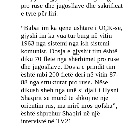
pro ruse dhe jugosllave dhe sakrificat
e tyre për liri.
“Babai im ka qenë ushtarë i UÇK-së,
gjyshi im ka vuajtur burg në vitin
1963 nga sistemi nga ish sistemi
komunist. Dosja e gjyshit tim është
diku 70 fletë nga shërbimet pro ruse
dhe jugosllave. Dosja e prindit tim
është mbi 200 fletë deri në vitin 87-
88 nga strukturat pro ruse. Nëse
dikush sheh nga unë si djali i Hysni
Shaqirit se mund të shkoj në një
orientim rus, ma mirë mos qofsha”,
është shprehur Shaqiri në një
intervistë në TV21