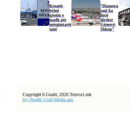
Kroatët
“Diaspora
bëjnë
tani ka
gjestin e
linjë
madh për
direkte
mërgimtarët
Gjenevë-
tanë
Shkup”
Copyright 6 Gusht, 2026 Tetova1.mk
by: Nordic Craft Media aps