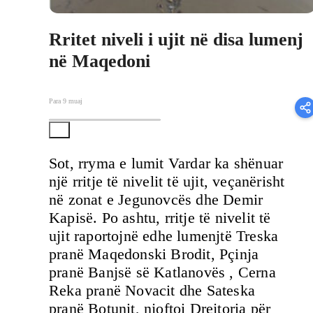
Rritet niveli i ujit në disa lumenj
në Maqedoni
Para 9 muaj
Sot, rryma e lumit Vardar ka shënuar
një rritje të nivelit të ujit, veçanërisht
në zonat e Jegunovcës dhe Demir
Kapisë. Po ashtu, rritje të nivelit të
ujit raportojnë edhe lumenjtë Treska
pranë Maqedonski Brodit, Pçinja
pranë Banjsë së Katlanovës , Cerna
Reka pranë Novacit dhe Sateska
pranë Botunit, njoftoi Drejtoria për