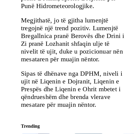
Punë Hidrometeorologjike.
Megjithatë, jo të gjitha lumenjtë
tregojnë një trend pozitiv. Lumenjtë
Bregallnica pranë Berovës dhe Drini i
Zi pranë Lozhanit shfaqin ulje të
nivelit të ujit, duke u pozicionuar nën
mesataren për muajin nëntor.
Sipas të dhënave nga DPHM, niveli i
ujit në Liqenin e Dojranit, Liqenin e
Prespës dhe Liqenin e Ohrit mbetet i
qëndrueshëm dhe brenda vlerave
mesatare për muajin nëntor.
Trending