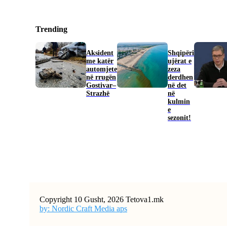
Trending
Aksident
Shqipëri
me katër
ujërat e
automjete
zeza
në rrugën
derdhen
Gostivar–
në det
Strazhë
në
kulmin
e
sezonit!
Copyright 10 Gusht, 2026 Tetova1.mk
by: Nordic Craft Media aps