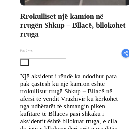
Rrokulliset një kamion në
rrugën Shkup – Bllacë, bllokohet
rruga
Para 2 vjet
Një aksident i rëndë ka ndodhur para
pak çastesh ku një kamion është
rrokullisur rrugë Shkup – Bllacë në
afërsi të vendit Vrazhivir ku kërkohet
nga udhëtarët të shmangin pikën
kufitare të Bllacës pasi shkaku i
aksidentit është bllokuar rruga, e cila
do jetë e bllokuar deri orët e pasditës