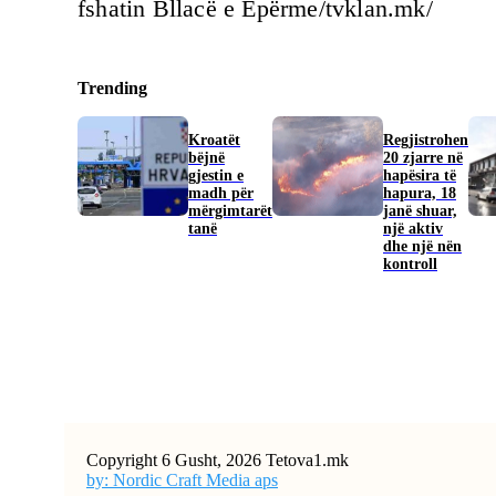
fshatin Bllacë e Epërme/tvklan.mk/
Trending
Kroatët
Regjistrohen
bëjnë
20 zjarre në
gjestin e
hapësira të
madh për
hapura, 18
mërgimtarët
janë shuar,
tanë
një aktiv
dhe një nën
kontroll
Copyright 6 Gusht, 2026 Tetova1.mk
by: Nordic Craft Media aps