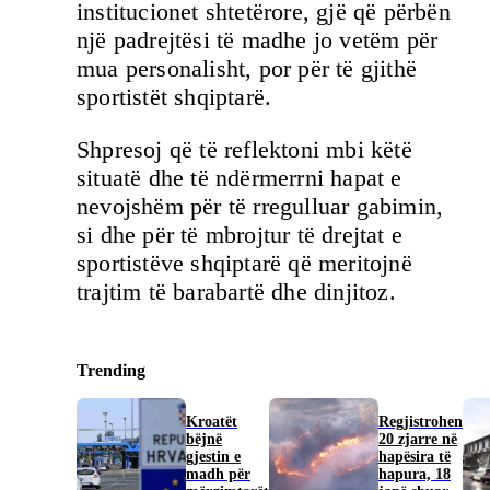
institucionet shtetërore, gjë që përbën
një padrejtësi të madhe jo vetëm për
mua personalisht, por për të gjithë
sportistët shqiptarë.
Shpresoj që të reflektoni mbi këtë
situatë dhe të ndërmerrni hapat e
nevojshëm për të rregulluar gabimin,
si dhe për të mbrojtur të drejtat e
sportistëve shqiptarë që meritojnë
trajtim të barabartë dhe dinjitoz.
Trending
Kroatët
Regjistrohen
bëjnë
20 zjarre në
gjestin e
hapësira të
madh për
hapura, 18