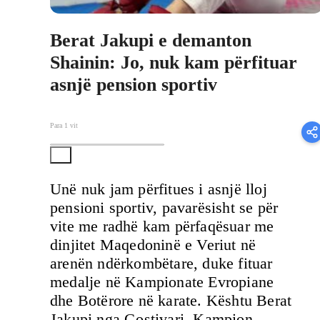
Berat Jakupi e demanton
Shainin: Jo, nuk kam përfituar
asnjë pension sportiv
Para 1 vit
Unë nuk jam përfitues i asnjë lloj
pensioni sportiv, pavarësisht se për
vite me radhë kam përfaqësuar me
dinjitet Maqedoninë e Veriut në
arenën ndërkombëtare, duke fituar
medalje në Kampionate Evropiane
dhe Botërore në karate. Kështu Berat
Jakupi nga Gostivari, Kampion