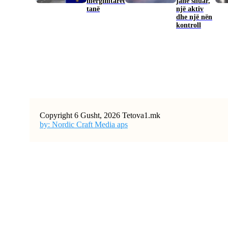
mërgimtarët
janë shuar,
tanë
një aktiv
dhe një nën
kontroll
Copyright 6 Gusht, 2026 Tetova1.mk
by: Nordic Craft Media aps