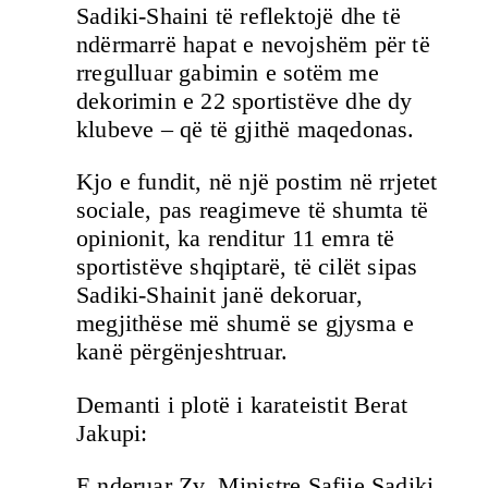
Sadiki-Shaini të reflektojë dhe të
ndërmarrë hapat e nevojshëm për të
rregulluar gabimin e sotëm me
dekorimin e 22 sportistëve dhe dy
klubeve – që të gjithë maqedonas.
Kjo e fundit, në një postim në rrjetet
sociale, pas reagimeve të shumta të
opinionit, ka renditur 11 emra të
sportistëve shqiptarë, të cilët sipas
Sadiki-Shainit janë dekoruar,
megjithëse më shumë se gjysma e
kanë përgënjeshtruar.
Demanti i plotë i karateistit Berat
Jakupi:
E nderuar Zv. Ministre Safije Sadiki