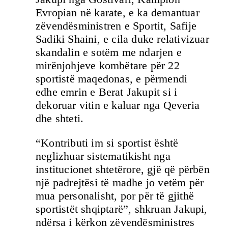
Evropian në karate, e ka demantuar
zëvendësministren e Sportit, Safije
Sadiki Shaini, e cila duke relativizuar
skandalin e sotëm me ndarjen e
mirënjohjeve kombëtare për 22
sportistë maqedonas, e përmendi
edhe emrin e Berat Jakupit si i
dekoruar vitin e kaluar nga Qeveria
dhe shteti.
“Kontributi im si sportist është
neglizhuar sistematikisht nga
institucionet shtetërore, gjë që përbën
një padrejtësi të madhe jo vetëm për
mua personalisht, por për të gjithë
sportistët shqiptarë”, shkruan Jakupi,
ndërsa i kërkon zëvendësministres