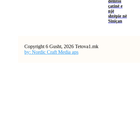
dëmtoi
çatinë e
një
shtëpie në
Siniçan
Copyright 6 Gusht, 2026 Tetova1.mk
by: Nordic Craft Media aps