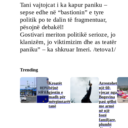
Tani vajtojcat i ka kapur paniku –
sepse edhe në “bastionin” e tyre
politik po te dalin të fragmentuar,
pësojnë debakël!
Gostivari meriton politikë serioze, jo
klanizëm, jo viktimizim dhe as teatër
paniku” – ka shkruar Imeri. /tetova1/
Trending
Kroatët
Arrestohet
bëjnë
një 60-
gjestin e
vjeçar nga
madh për
Bogovina
mërgimtarët
pasi qëlloi
tanë
me armë
në një
festë
familjare,
plumbi